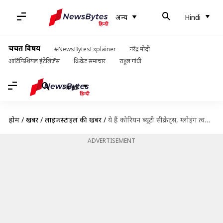
अन्य
Hindi
चर्चित विषय
#NewsBytesExplainer
नरेंद्र मोदी
आर्टिफिशियल इंटेलिजेंस
क्रिकेट समाचार
राहुल गांधी
Hindi
होम
/
खबरें
/
लाइफस्टाइल की खबरें
/
ये हैं कोरियन ब्यूटी सीक्रेट्स, ग्लोइंग त्वचा पाने के लिए जरूर करें ट्राय
ADVERTISEMENT