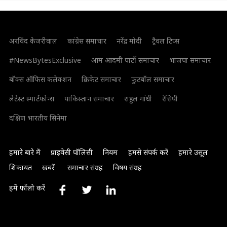
अरविंद केजरीवाल
कांग्रेस समाचार
नरेंद्र मोदी
ट्रैवल टिप्स
#NewsBytesExclusive
आम आदमी पार्टी समाचार
भाजपा समाचार
बॉक्स ऑफिस कलेक्शन
क्रिकेट समाचार
फुटबॉल समाचार
लेटेस्ट स्मार्टफोन्स
पाकिस्तान समाचार
राहुल गांधी
रेसिपी
दक्षिण भारतीय सिनेमा
हमारे बारे में
प्राइवेसी पॉलिसी
नियम
हमसे संपर्क करें
हमारे उसूल
शिकायत
खबरें
समाचार संग्रह
विषय संग्रह
हमें फॉलो करें