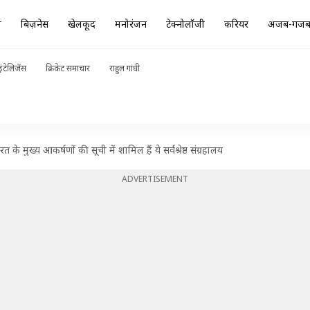
ा
बिज़नेस
खेलकूद
मनोरंजन
टेक्नोलॉजी
करियर
अजब-गज
ंटेलिजेंस
क्रिकेट समाचार
राहुल गांधी
त के मुख्य आकर्षणों की सूची में शामिल हैं ये सर्वश्रेष्ठ संग्रहालय
ADVERTISEMENT