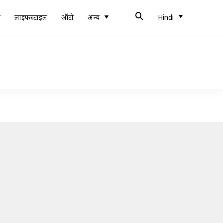
ब
लाइफस्टाइल
ऑटो
अन्य
Hindi