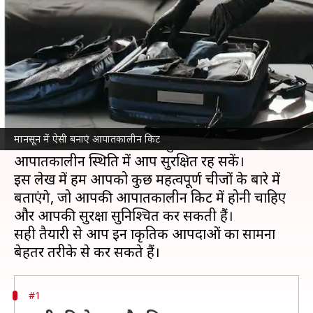
में रखें ये चीजें, आएगीं काम
लेखन
Jul 08, 2026
05:01 pm
अंजली
क्या है खबर?
मानसून
के दौरान भारी बारिश और बाढ़ जैसी प्राकृतिक
आपदाओं का सामना करना पड़ सकता है। ऐसे में
मानसून में ऐसी बनाएं आपातकालीन किट
आपातकालीन किट का होना बहुत जरूरी है ताकि
आपातकालीन स्थिति में आप सुरक्षित रह सकें।
इस लेख में हम आपको कुछ महत्वपूर्ण चीजों के बारे में
बताएंगे, जो आपकी आपातकालीन किट में होनी चाहिए
और आपकी सुरक्षा सुनिश्चित कर सकती हैं।
सही तैयारी से आप इन प्राकृतिक आपदाओं का सामना
#1