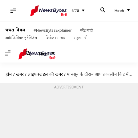
अन्य
Hindi
चर्चित विषय
#NewsBytesExplainer
नरेंद्र मोदी
आर्टिफिशियल इंटेलिजेंस
क्रिकेट समाचार
राहुल गांधी
Hindi
होम
/
खबरें
/
लाइफस्टाइल की खबरें
/
मानसून के दौरान आपातकालीन किट में रखें ये चीजें, आएगीं काम
ADVERTISEMENT