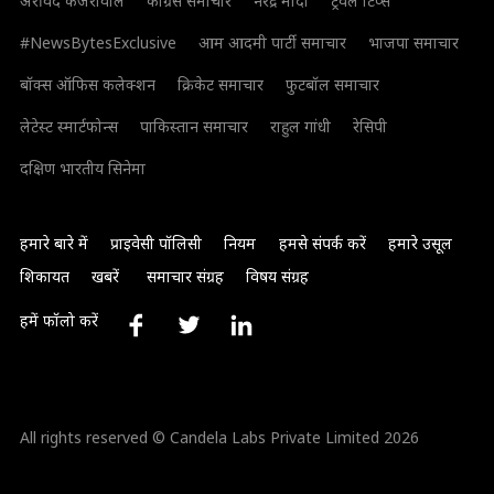
अरविंद केजरीवाल
कांग्रेस समाचार
नरेंद्र मोदी
ट्रैवल टिप्स
#NewsBytesExclusive
आम आदमी पार्टी समाचार
भाजपा समाचार
बॉक्स ऑफिस कलेक्शन
क्रिकेट समाचार
फुटबॉल समाचार
लेटेस्ट स्मार्टफोन्स
पाकिस्तान समाचार
राहुल गांधी
रेसिपी
दक्षिण भारतीय सिनेमा
हमारे बारे में
प्राइवेसी पॉलिसी
नियम
हमसे संपर्क करें
हमारे उसूल
शिकायत
खबरें
समाचार संग्रह
विषय संग्रह
हमें फॉलो करें
All rights reserved © Candela Labs Private Limited 2026