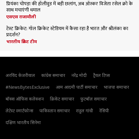
प्रियंका चोपड़ा की हॉलीवुड में बड़ी छलांग, अब ऑस्कर विजेता रसेल क्रो के
साथ मचाएंगी धमाल
एसएस राजामौली
टेस्ट क्रिकेट: गॉल क्रिकेट स्टेडियम में कैसा रहा है भारत और श्रीलंका का
प्रदर्शन?
भारतीय क्रिकेट टीम
अरविंद केजरीवाल
कांग्रेस समाचार
नरेंद्र मोदी
ट्रैवल टिप्स
#NewsBytesExclusive
आम आदमी पार्टी समाचार
भाजपा समाचार
बॉक्स ऑफिस कलेक्शन
क्रिकेट समाचार
फुटबॉल समाचार
लेटेस्ट स्मार्टफोन्स
पाकिस्तान समाचार
राहुल गांधी
रेसिपी
दक्षिण भारतीय सिनेमा