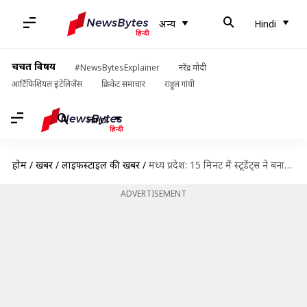
अन्य
Hindi
चर्चित विषय
#NewsBytesExplainer
नरेंद्र मोदी
आर्टिफिशियल इंटेलिजेंस
क्रिकेट समाचार
राहुल गांधी
Hindi
होम
/
खबरें
/
लाइफस्टाइल की खबरें
/
मध्य प्रदेश: 15 मिनट में स्टूडेंट्स ने बनाया सैनिटाइजर और स्प्रे, जानिए कैसे
ADVERTISEMENT