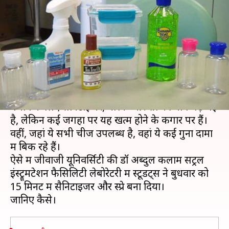
बनाया सैनिटाइजर और स्प्रे, जानिए
कैसे
लेखन
Mar 19, 2020
11:23 am
अंजली
क्या है खबर?
देशभर में बढ़ते कोरोना वायरस के कहर के बीच इससे
बचाव के लिए सैनिटाइजर, मास्क और स्प्रे की मांग बढ़ गई
है, लेकिन कई जगहों पर यह खत्म होने के कगार पर हैं।
वहीं, जहां ये सभी चीजें उपलब्ध है, वहां ये कई गुना दामों
में बिक रहे हैं।
ऐसे में जीवाजी यूनिवर्सिटी की डॉ अब्दुल कलाम सेंट्रल
इंस्ट्रूमेंटेशन फैसिलिटी लेबोरेटरी में स्टूडेंट्स ने बुधवार को
15 मिनट में सैनिटाइजर और स्प्रे बना दिया।