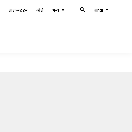
ब
लाइफस्टाइल
ऑटो
अन्य
Hindi