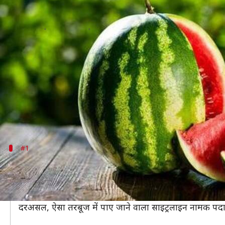
गर्मियों में जरूर खाएं तरबूज, मिलेंगे ये 
लेखन
Apr 29, 2020
08:08 pm
अंजली
क्या है खबर?
शायद ही गर्मी के मौसम में तरबूज के सेवन से अच्छा विकल
है।
इतना ही नहीं, इसमें कई तरह के पोषक गुण शामिल हैं जो विभि
#1
हृदय समस्याओं से बचे रहने के लिए करें तरबूज 
तरबूज का सेवन हृदय स्वास्थ्य के लिए एक तरह से वरदान समान 
कई अध्ययनों पर गौर फरमाया जाए तो नियमित तौर पर तरबूज क
दरअसल, ऐसा तरबूज में पाए जाने वाला साइट्रलाइन नामक पदार्