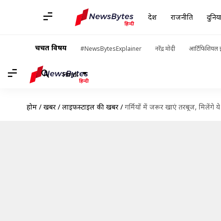
देश
राजनीति
दुनिय
चर्चित विषय
#NewsBytesExplainer
नरेंद्र मोदी
आर्टिफिशियल इ
Hindi
होम
/
खबरें
/
लाइफस्टाइल की खबरें
/
गर्मियों में जरूर खाएं तरबूज, मिलेंगे य