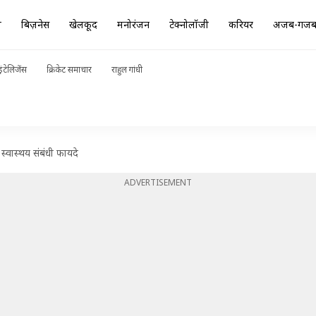
ा
बिज़नेस
खेलकूद
मनोरंजन
टेक्नोलॉजी
करियर
अजब-गज
ंटेलिजेंस
क्रिकेट समाचार
राहुल गांधी
े स्वास्थय संबंधी फायदे
ADVERTISEMENT