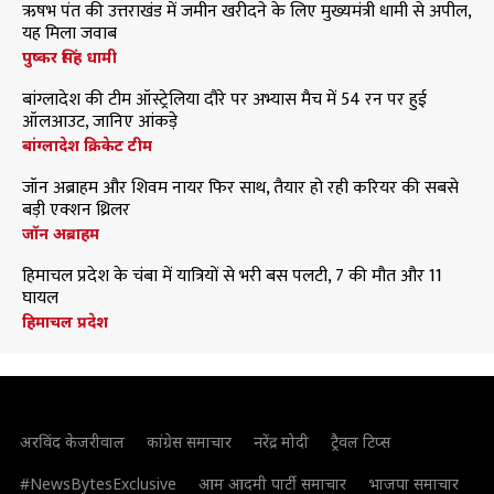
ऋषभ पंत की उत्तराखंड में जमीन खरीदने के लिए मुख्यमंत्री धामी से अपील,
यह मिला जवाब
पुष्कर सिंह धामी
बांग्लादेश की टीम ऑस्ट्रेलिया दौरे पर अभ्यास मैच में 54 रन पर हुई
ऑलआउट, जानिए आंकड़े
बांग्लादेश क्रिकेट टीम
जॉन अब्राहम और शिवम नायर फिर साथ, तैयार हो रही करियर की सबसे
बड़ी एक्शन थ्रिलर
जॉन अब्राहम
हिमाचल प्रदेश के चंबा में यात्रियों से भरी बस पलटी, 7 की मौत और 11
घायल
हिमाचल प्रदेश
अरविंद केजरीवाल
कांग्रेस समाचार
नरेंद्र मोदी
ट्रैवल टिप्स
#NewsBytesExclusive
आम आदमी पार्टी समाचार
भाजपा समाचार