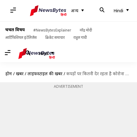
अन्य
Hindi
चर्चित विषय
#NewsBytesExplainer
नरेंद्र मोदी
आर्टिफिशियल इंटेलिजेंस
क्रिकेट समाचार
राहुल गांधी
Hindi
होम
/
खबरें
/
लाइफस्टाइल की खबरें
/
कपड़ों पर कितनी देर रहता है कोरोना वायरस और इन्हें धोते समय क्या-क्या सावधानी बरतनी चाहिए?
ADVERTISEMENT