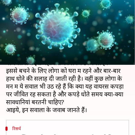
वायरस और इन्हें धोते समय क्या-क्या
सावधानी बरतनी चाहिए?
लेखन
Aug 04, 2020
08:30 am
प्रमोद कुमार
क्या है खबर?
कोरोना वायरस (COVID-19) के लगातार बढ़ते मामलों के
बीच लोगों में इस महामारी को लेकर डर फैला है।
इससे बचने के लिए लोगों को घरों में रहने और बार-बार
हाथ धोने की सलाह दी जाती रही है। वहीं कुछ लोगों के
मन में ये सवाल भी उठ रहे हैं कि क्या यह वायरस कपड़ों
पर जीवित रह सकता है और कपड़े धोते समय क्या-क्या
सावधानियां बरतनी चाहिए?
रिसर्च