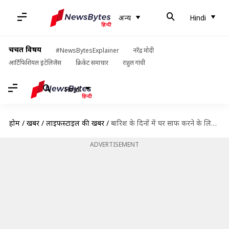
अन्य
Hindi
चर्चित विषय
#NewsBytesExplainer
नरेंद्र मोदी
आर्टिफिशियल इंटेलिजेंस
क्रिकेट समाचार
राहुल गांधी
Hindi
होम
/
खबरें
/
लाइफस्टाइल की खबरें
/
बारिश के दिनों में घर साफ करने के लिए अपनाएं ये 5 आसान उपाय
ADVERTISEMENT