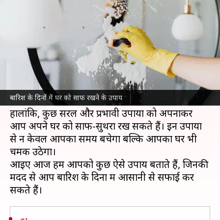
लिए अपनाएं ये 5 आसान उपाय
लेखन
Jul 08, 2026
05:09 pm
अंजली
क्या है खबर?
बारिश के मौसम में घर की सफाई करना एक चुनौतीपूर्ण
काम हो सकता है। नमी और गंदगी के कारण घर जल्दी
बारिश के दिनों में घर को साफ रखने के उपाय
गंदा हो जाता है।
हालांकि, कुछ सरल और प्रभावी उपायों को अपनाकर
आप अपने घर को साफ-सुथरा रख सकते हैं। इन उपायों
से न केवल आपका समय बचेगा बल्कि आपका घर भी
चमक उठेगा।
आइए आज हम आपको कुछ ऐसे उपाय बताते हैं, जिनकी
मदद से आप बारिश के दिनों में आसानी से सफाई कर