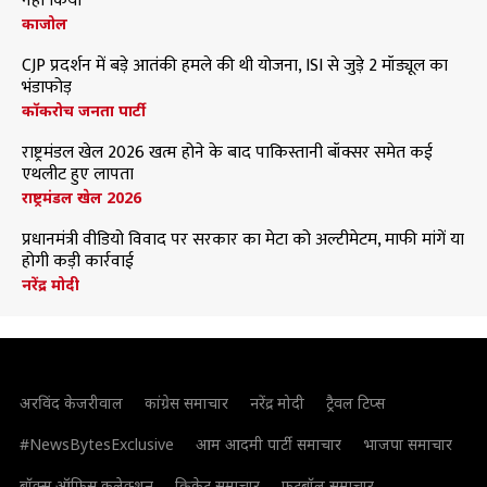
नहीं किया
काजोल
CJP प्रदर्शन में बड़े आतंकी हमले की थी योजना, ISI से जुड़े 2 मॉड्यूल का
भंडाफोड़
कॉकरोच जनता पार्टी
राष्ट्रमंडल खेल 2026 खत्म होने के बाद पाकिस्तानी बॉक्सर समेत कई
एथलीट हुए लापता
राष्ट्रमंडल खेल 2026
प्रधानमंत्री वीडियो विवाद पर सरकार का मेटा को अल्टीमेटम, माफी मांगें या
होगी कड़ी कार्रवाई
नरेंद्र मोदी
अरविंद केजरीवाल
कांग्रेस समाचार
नरेंद्र मोदी
ट्रैवल टिप्स
#NewsBytesExclusive
आम आदमी पार्टी समाचार
भाजपा समाचार
बॉक्स ऑफिस कलेक्शन
क्रिकेट समाचार
फुटबॉल समाचार