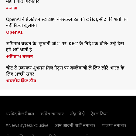
महीने बाद गिरफ्तार
कनाडा
OpenAI ने प्रेजेंटेशन स्टार्टअप नेक्स्टस्लाइड को खरीदा, सौदे की शर्तों का
नहीं किया खुलासा
OpenAI
अमिताभ बच्चन के 'तूफानी जोश' पर 'KBC' के निर्देशक बोले- उन्हें देख
हमें शर्म आती है
अमिताभ बच्चन
चोट से उबरकर शुभमन गिल नेट्स पर बल्लेबाजी ले लिए लौटे, भारत के
लिए अच्छी खबर
भारतीय क्रिकेट टीम
अरविंद केजरीवाल
कांग्रेस समाचार
नरेंद्र मोदी
ट्रैवल टिप्स
#NewsBytesExclusive
आम आदमी पार्टी समाचार
भाजपा समाचार