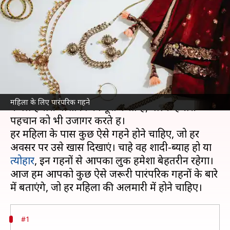
तरह के पारंपरिक गहने, बनेंगी
स्टाइलिश
लेखन
Apr 14, 2025
03:20 pm
अंजली
क्या है खबर?
पारंपरिक गहने भारतीय संस्कृति का अहम हिस्सा हैं। ये न
महिला के लिए पारंपरिक गहने
केवल हमारी पोशाकों को पूरा करते हैं, बल्कि हमारी
पहचान को भी उजागर करते हैं।
हर महिला के पास कुछ ऐसे गहने होने चाहिए, जो हर
अवसर पर उसे खास दिखाएं। चाहे वह शादी-ब्याह हो या
त्योहार
, इन गहनों से आपका लुक हमेशा बेहतरीन रहेगा।
आज हम आपको कुछ ऐसे जरूरी पारंपरिक गहनों के बारे
#1