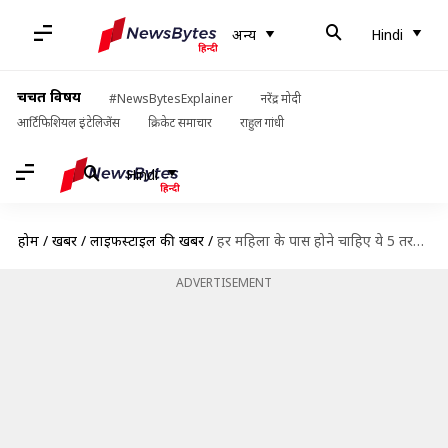
अन्य
Hindi
चर्चित विषय
#NewsBytesExplainer
नरेंद्र मोदी
आर्टिफिशियल इंटेलिजेंस
क्रिकेट समाचार
राहुल गांधी
Hindi
होम
/
खबरें
/
लाइफस्टाइल की खबरें
/
हर महिला के पास होने चाहिए ये 5 तरह के पारंपरिक गहने, बनेंगी स्टाइलिश
ADVERTISEMENT