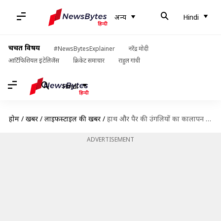
अन्य
Hindi
चर्चित विषय
#NewsBytesExplainer
नरेंद्र मोदी
आर्टिफिशियल इंटेलिजेंस
क्रिकेट समाचार
राहुल गांधी
Hindi
होम
/
खबरें
/
लाइफस्टाइल की खबरें
/
हाथ और पैर की उंगलियों का कालापन दूर करने में सक्षम हैं ये घरेलू नुस्खे
ADVERTISEMENT