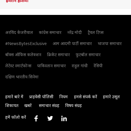
इमरान हाशमी
अरविंद केजरीवाल
कांग्रेस समाचार
नरेंद्र मोदी
ट्रैवल टिप्स
#NewsBytesExclusive
आम आदमी पार्टी समाचार
भाजपा समाचार
बॉक्स ऑफिस कलेक्शन
क्रिकेट समाचार
फुटबॉल समाचार
लेटेस्ट स्मार्टफोन्स
पाकिस्तान समाचार
राहुल गांधी
रेसिपी
दक्षिण भारतीय सिनेमा
हमारे बारे में
प्राइवेसी पॉलिसी
नियम
हमसे संपर्क करें
हमारे उसूल
शिकायत
खबरें
समाचार संग्रह
विषय संग्रह
हमें फॉलो करें