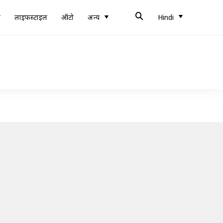
ब
लाइफस्टाइल
ऑटो
अन्य
Hindi