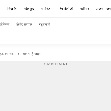
ा
बिज़नेस
खेलकूद
मनोरंजन
टेक्नोलॉजी
करियर
अजब-गज
ंटेलिजेंस
क्रिकेट समाचार
राहुल गांधी
शहद का सेवन, बन सकता है जहर
ADVERTISEMENT