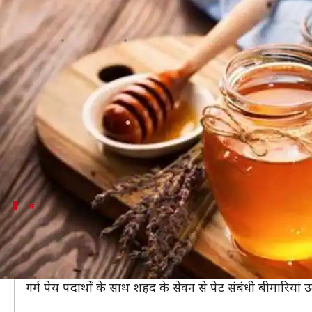
इन चीजों के साथ भूलकर भी न करें श
लेखन
Nov 20, 2019
03:17 pm
अंजली
क्या है खबर?
शहद एक बेहतरीन आयुर्वेदिक औषधि है, जिसका इस्तेमाल कई ब
शहद का सेवन करना फायदेमंद तो होता है, लेकिन कुछ चीज
इसलिए आज हम आपको उन चीजों के बारे में बताएंगे, जिन
#1
ज्यादा गर्म पानी के साथ शहद का सेवन उत्पन्न कर
अक्सर यह सलाह दी जाता है कि गर्म पानी के साथ शहद का से
शहद की तासीर गर्म होती है, इसलिए इसे गर्म पेय पदार्थों के 
गर्म पेय पदार्थों के साथ शहद के सेवन से पेट संबंधी बीमारियां 