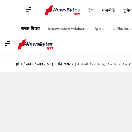
देश
राजनीति
दुनिय
चर्चित विषय
#NewsBytesExplainer
नरेंद्र मोदी
आर्टिफिशियल इ
Hindi
होम
/
खबरें
/
लाइफस्टाइल की खबरें
/
इन चीजों के साथ भूलकर भी न करें 