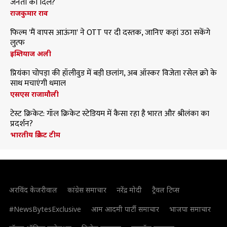
जनता का दिल?
राजकुमार राव
फिल्म 'मैं वापस आऊंगा' ने OTT पर दी दस्तक, जानिए कहां उठा सकेंगे
लुत्फ
इम्तियाज अली
प्रियंका चोपड़ा की हॉलीवुड में बड़ी छलांग, अब ऑस्कर विजेता रसेल क्रो के
साथ मचाएंगी धमाल
एसएस राजामौली
टेस्ट क्रिकेट: गॉल क्रिकेट स्टेडियम में कैसा रहा है भारत और श्रीलंका का
प्रदर्शन?
भारतीय क्रिकेट टीम
अरविंद केजरीवाल
कांग्रेस समाचार
नरेंद्र मोदी
ट्रैवल टिप्स
#NewsBytesExclusive
आम आदमी पार्टी समाचार
भाजपा समाचार