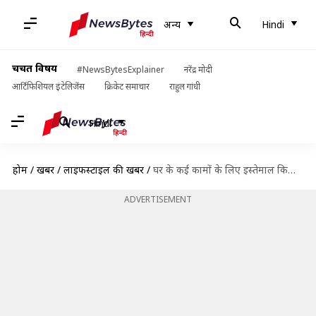
अन्य
Hindi
चर्चित विषय
#NewsBytesExplainer
नरेंद्र मोदी
आर्टिफिशियल इंटेलिजेंस
क्रिकेट समाचार
राहुल गांधी
Hindi
होम
/
खबरें
/
लाइफस्टाइल की खबरें
/
घर के कई कामों के लिए इस्तेमाल किया जा सकता है टी ट्री ऑयल, जानिए कैसे
ADVERTISEMENT