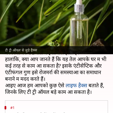
किया जा सकता है टी ट्री ऑयल,
जानिए कैसे
लेखन
Mar 13, 2025
05:13 pm
अंजली
क्या है खबर?
टी ट्री ऑयल एक ऐसा
एसेंशियल ऑयल
है, जो आमतौर
टी ट्री ऑयल से जुड़े हैक्स
पर त्वचा की देखभाल में इस्तेमाल होता है।
हालांकि, क्या आप जानते हैं कि यह तेल आपके घर में भी
कई तरह से काम आ सकता है? इसके एंटीसेप्टिक और
एंटीफंगल गुण इसे रोजमर्रा की समस्याओं का समाधान
बनाने में मदद करते हैं।
आइए आज हम आपको कुछ ऐसे
लाइफ हैक्स
बताते हैं,
#1