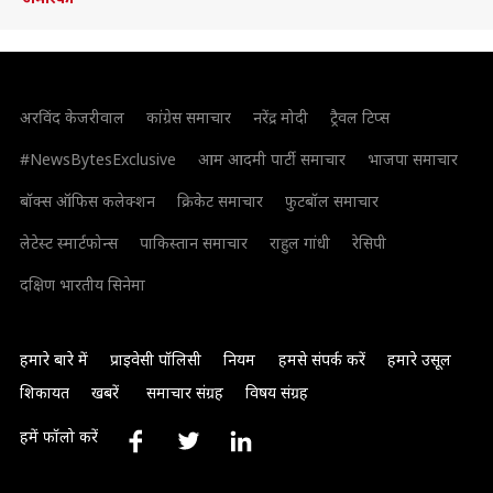
अरविंद केजरीवाल
कांग्रेस समाचार
नरेंद्र मोदी
ट्रैवल टिप्स
#NewsBytesExclusive
आम आदमी पार्टी समाचार
भाजपा समाचार
बॉक्स ऑफिस कलेक्शन
क्रिकेट समाचार
फुटबॉल समाचार
लेटेस्ट स्मार्टफोन्स
पाकिस्तान समाचार
राहुल गांधी
रेसिपी
दक्षिण भारतीय सिनेमा
हमारे बारे में
प्राइवेसी पॉलिसी
नियम
हमसे संपर्क करें
हमारे उसूल
शिकायत
खबरें
समाचार संग्रह
विषय संग्रह
हमें फॉलो करें