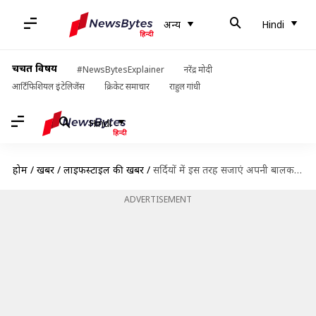
अन्य
Hindi
चर्चित विषय
#NewsBytesExplainer
नरेंद्र मोदी
आर्टिफिशियल इंटेलिजेंस
क्रिकेट समाचार
राहुल गांधी
Hindi
होम
/
खबरें
/
लाइफस्टाइल की खबरें
/
सर्दियों में इस तरह सजाएं अपनी बालकनी, होगा गर्माहट का अहसास
ADVERTISEMENT