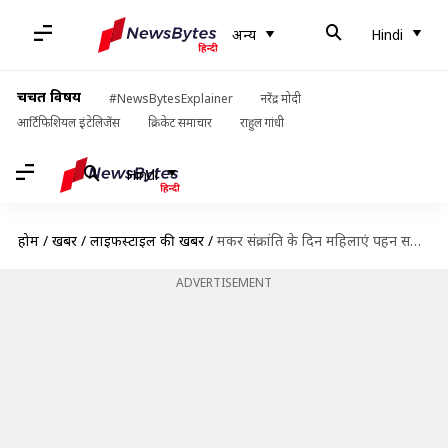
अन्य
Hindi
चर्चित विषय
#NewsBytesExplainer
नरेंद्र मोदी
आर्टिफिशियल इंटेलिजेंस
क्रिकेट समाचार
राहुल गांधी
Hindi
होम
/
खबरें
/
लाइफस्टाइल की खबरें
/
मकर संक्रांति के दिन महिलाएं पहन सकती हैं ये पीले कपड़े, दिखेंगी सबसे शानदार
ADVERTISEMENT