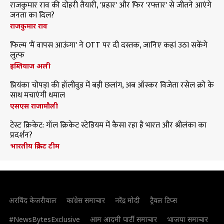
राजकुमार राव की दोहरी तैयारी, 'प्रहार' और फिर 'रफ्तार' से जीतने आएंगे
जनता का दिल?
राजकुमार राव
फिल्म 'मैं वापस आऊंगा' ने OTT पर दी दस्तक, जानिए कहां उठा सकेंगे
लुत्फ
इम्तियाज अली
प्रियंका चोपड़ा की हॉलीवुड में बड़ी छलांग, अब ऑस्कर विजेता रसेल क्रो के
साथ मचाएंगी धमाल
एसएस राजामौली
टेस्ट क्रिकेट: गॉल क्रिकेट स्टेडियम में कैसा रहा है भारत और श्रीलंका का
प्रदर्शन?
भारतीय क्रिकेट टीम
अरविंद केजरीवाल
कांग्रेस समाचार
नरेंद्र मोदी
ट्रैवल टिप्स
#NewsBytesExclusive
आम आदमी पार्टी समाचार
भाजपा समाचार