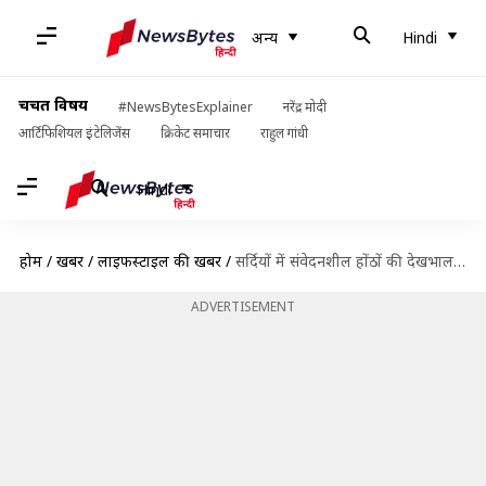
अन्य
Hindi
चर्चित विषय
#NewsBytesExplainer
नरेंद्र मोदी
आर्टिफिशियल इंटेलिजेंस
क्रिकेट समाचार
राहुल गांधी
Hindi
होम
/
खबरें
/
लाइफस्टाइल की खबरें
/
सर्दियों में संवेदनशील होंठों की देखभाल के लिए अपनाएं ये आसान तरीके
ADVERTISEMENT