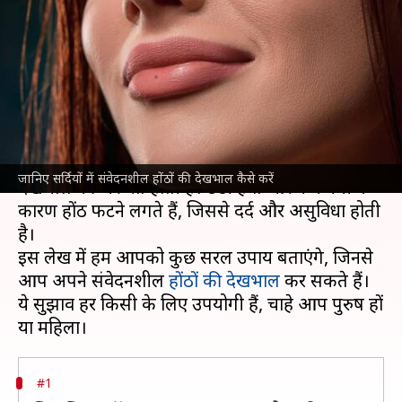
देखभाल के लिए अपनाएं ये आसान
तरीके
लेखन
Jan 13, 2025
09:45 am
अंजली
क्या है खबर?
सर्दियों का मौसम आते ही हमारी त्वचा और होंठों को खास
जानिए सर्दियों में संवेदनशील होंठों की देखभाल कैसे करें
देखभाल की जरूरत होती है। ठंडी हवा और कम नमी के
कारण होंठ फटने लगते हैं, जिससे दर्द और असुविधा होती
है।
इस लेख में हम आपको कुछ सरल उपाय बताएंगे, जिनसे
आप अपने संवेदनशील
होंठों की देखभाल
कर सकते हैं।
ये सुझाव हर किसी के लिए उपयोगी हैं, चाहे आप पुरुष हों
#1