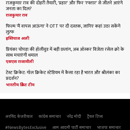
राजकुमार राव की दोहरी तैयारी, 'प्रहार' और फिर 'रफ्तार' से जीतने आएंगे
जनता का दिल?
राजकुमार राव
फिल्म 'मैं वापस आऊंगा' ने OTT पर दी दस्तक, जानिए कहां उठा सकेंगे
लुत्फ
इम्तियाज अली
प्रियंका चोपड़ा की हॉलीवुड में बड़ी छलांग, अब ऑस्कर विजेता रसेल क्रो के
साथ मचाएंगी धमाल
एसएस राजामौली
टेस्ट क्रिकेट: गॉल क्रिकेट स्टेडियम में कैसा रहा है भारत और श्रीलंका का
प्रदर्शन?
भारतीय क्रिकेट टीम
अरविंद केजरीवाल
कांग्रेस समाचार
नरेंद्र मोदी
ट्रैवल टिप्स
#NewsBytesExclusive
आम आदमी पार्टी समाचार
भाजपा समाचार