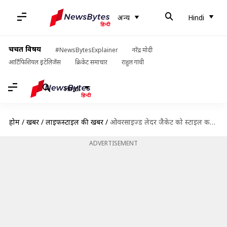
अन्य
Hindi
चर्चित विषय
#NewsBytesExplainer
नरेंद्र मोदी
आर्टिफिशियल इंटेलिजेंस
क्रिकेट समाचार
राहुल गांधी
Hindi
होम
/
खबरें
/
लाइफस्टाइल की खबरें
/
ओवरसाइज्ड लेदर जैकेट को स्टाइल करने के लिए आजमाएं ये 5 सरल तरीके
ADVERTISEMENT