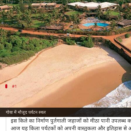
गोवा: समुद्र तटों के अलावा इन 5 जगहो
लेखन
Mar 17, 2025
12:56 pm
अंजली
क्या है खबर?
गोवा
का नाम सुनते ही हमारे मन में समुद्र तटों की छवि उभरत
जाता है।
यहां कई ऐसे ऐतिहासिक स्थल हैं, जो आपको गोवा की अनोखी
#1
फोर्ट अगुआड़ा
फोर्ट अगुआड़ा गोवा का एक प्रमुख ऐतिहासिक स्थल है, जो 17वीं स
गोवा में मौजूद पर्यटन स्थल
यह किला अरब सागर के किनारे स्थित है और यहां से समुद्र का अ
इस किले का निर्माण पुर्तगाली जहाजों को मीठा पानी उपलब्ध
आज यह किला पर्यटकों को अपनी वास्तुकला और इतिहास से आ