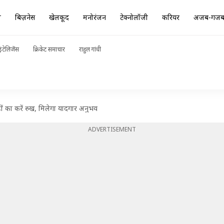
ा
बिज़नेस
खेलकूद
मनोरंजन
टेक्नोलॉजी
करियर
अजब-गज
ंटेलिजेंस
क्रिकेट समाचार
राहुल गांधी
ों का करें रुख, मिलेगा यादगार अनुभव
ADVERTISEMENT