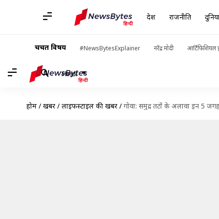
देश
राजनीति
दुनिय
चर्चित विषय
#NewsBytesExplainer
नरेंद्र मोदी
आर्टिफिशियल इ
Hindi
होम
/
खबरें
/
लाइफस्टाइल की खबरें
/
गोवा: समुद्र तटों के अलावा इन 5 जगह