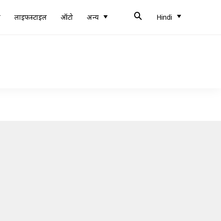
ब
लाइफस्टाइल
ऑटो
अन्य
Hindi