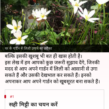
रहे हैं? इन 5 बातों का रखें ध्यान
लेखन
Jul 31, 2025
06:44 pm
अंजली
क्या है खबर?
लिली एक बहुत ही सुंदर और मनोहर फूल है, जिसे अपने
गार्डन में उगाना एक बेहतरीन विकल्प हो सकता है।
घर के गार्डन में लिली उगाने का तरीका
यह फूल न केवल आपके गार्डन को आकर्षक बनाता है,
बल्कि इसकी खुशबू भी बहुत ही खास होती है।
इस लेख में हम आपको कुछ जरूरी सुझाव देंगे, जिनकी
मदद से आप अपने गार्डन में लिली को आसानी से उगा
सकते हैं और उसकी देखभाल कर सकते हैं। इनको
#1
सही मिट्टी का चयन करें