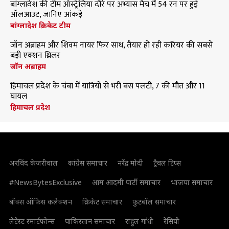
बांग्लादेश की टीम ऑस्ट्रेलिया दौरे पर अभ्यास मैच में 54 रन पर हुई
ऑलआउट, जानिए आंकड़े
बांग्लादेश क्रिकेट टीम
जॉन अब्राहम और शिवम नायर फिर साथ, तैयार हो रही करियर की सबसे
बड़ी एक्शन थ्रिलर
जॉन अब्राहम
हिमाचल प्रदेश के चंबा में यात्रियों से भरी बस पलटी, 7 की मौत और 11
घायल
हिमाचल प्रदेश
अरविंद केजरीवाल
कांग्रेस समाचार
नरेंद्र मोदी
ट्रैवल टिप्स
#NewsBytesExclusive
आम आदमी पार्टी समाचार
भाजपा समाचार
बॉक्स ऑफिस कलेक्शन
क्रिकेट समाचार
फुटबॉल समाचार
लेटेस्ट स्मार्टफोन्स
पाकिस्तान समाचार
राहुल गांधी
रेसिपी