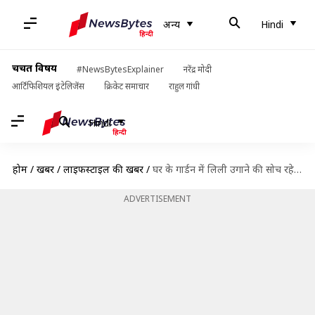
अन्य
Hindi
चर्चित विषय
#NewsBytesExplainer
नरेंद्र मोदी
आर्टिफिशियल इंटेलिजेंस
क्रिकेट समाचार
राहुल गांधी
Hindi
होम
/
खबरें
/
लाइफस्टाइल की खबरें
/
घर के गार्डन में लिली उगाने की सोच रहे हैं? इन 5 बातों का रखें ध्यान
ADVERTISEMENT