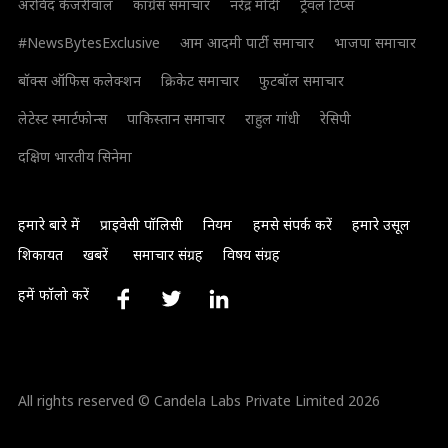
अरविंद केजरीवाल
कांग्रेस समाचार
नरेंद्र मोदी
ट्रैवल टिप्स
#NewsBytesExclusive
आम आदमी पार्टी समाचार
भाजपा समाचार
बॉक्स ऑफिस कलेक्शन
क्रिकेट समाचार
फुटबॉल समाचार
लेटेस्ट स्मार्टफोन्स
पाकिस्तान समाचार
राहुल गांधी
रेसिपी
दक्षिण भारतीय सिनेमा
हमारे बारे में
प्राइवेसी पॉलिसी
नियम
हमसे संपर्क करें
हमारे उसूल
शिकायत
खबरें
समाचार संग्रह
विषय संग्रह
हमें फॉलो करें
All rights reserved © Candela Labs Private Limited 2026