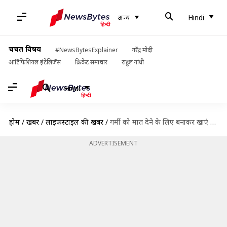
अन्य
Hindi
चर्चित विषय
#NewsBytesExplainer
नरेंद्र मोदी
आर्टिफिशियल इंटेलिजेंस
क्रिकेट समाचार
राहुल गांधी
Hindi
होम
/
खबरें
/
लाइफस्टाइल की खबरें
/
गर्मी को मात देने के लिए बनाकर खाएं ये 5 लजीज कुल्फियां, नहीं भूल पाएंगे स्वाद
ADVERTISEMENT