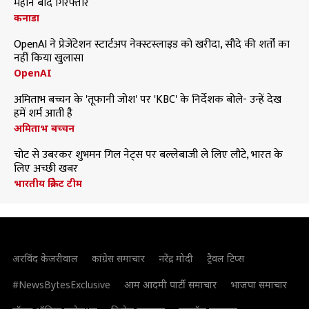
महीने बाद गिरफ्तार
कनाडा
OpenAI ने प्रेजेंटेशन स्टार्टअप नेक्स्टस्लाइड को खरीदा, सौदे की शर्तों का
नहीं किया खुलासा
OpenAI
अमिताभ बच्चन के 'तूफानी जोश' पर 'KBC' के निर्देशक बोले- उन्हें देख
हमें शर्म आती है
अमिताभ बच्चन
चोट से उबरकर शुभमन गिल नेट्स पर बल्लेबाजी ले लिए लौटे, भारत के
लिए अच्छी खबर
भारतीय क्रिकेट टीम
अरविंद केजरीवाल
कांग्रेस समाचार
नरेंद्र मोदी
ट्रैवल टिप्स
#NewsBytesExclusive
आम आदमी पार्टी समाचार
भाजपा समाचार