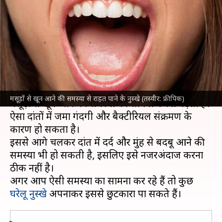
राहत पाने के लिए अपनाएं ये घरेलू
नुस्खे
लेखन
May 24, 2023
06:14 pm
गौसिया
क्या है खबर?
बहुत से लोगों को ब्रश करते समय या फिर कुछ खाते समय
मसूड़ों से खून आने की समस्या से राहत पाने के नुस्खे (तस्वीर: फ्रीपिक)
मसूड़ों से खून आने की समस्या का सामना करना पड़ता है।
ऐसा दांतों में जमा गंदगी और बैक्टीरियल संक्रमण के
कारण हो सकता है।
इससे आगे चलकर दांत में दर्द और मुंह से बदबू आने की
समस्या भी हो सकती है, इसलिए इसे नजरअंदाज करना
ठीक नहीं है।
अगर आप ऐसी समस्या का सामना कर रहे हैं तो कुछ
घरेलू नुस्खे