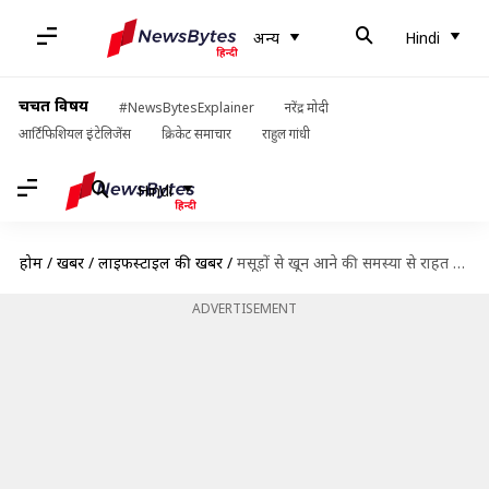
अन्य
Hindi
चर्चित विषय
#NewsBytesExplainer
नरेंद्र मोदी
आर्टिफिशियल इंटेलिजेंस
क्रिकेट समाचार
राहुल गांधी
Hindi
होम
/
खबरें
/
लाइफस्टाइल की खबरें
/
मसूड़ों से खून आने की समस्या से राहत पाने के लिए अपनाएं ये घरेलू नुस्खे
ADVERTISEMENT