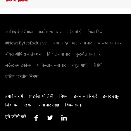
अरविंद केजरीवाल
कांग्रेस समाचार
नरेंद्र मोदी
ट्रैवल टिप्स
#NewsBytesExclusive
आम आदमी पार्टी समाचार
भाजपा समाचार
बॉक्स ऑफिस कलेक्शन
क्रिकेट समाचार
फुटबॉल समाचार
लेटेस्ट स्मार्टफोन्स
पाकिस्तान समाचार
राहुल गांधी
रेसिपी
दक्षिण भारतीय सिनेमा
हमारे बारे में
प्राइवेसी पॉलिसी
नियम
हमसे संपर्क करें
हमारे उसूल
शिकायत
खबरें
समाचार संग्रह
विषय संग्रह
हमें फॉलो करें