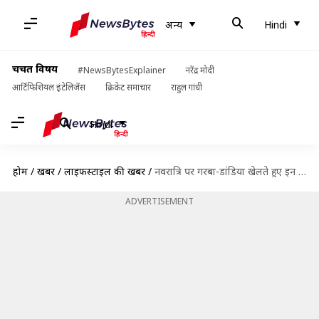
अन्य
Hindi
चर्चित विषय
#NewsBytesExplainer
नरेंद्र मोदी
आर्टिफिशियल इंटेलिजेंस
क्रिकेट समाचार
राहुल गांधी
Hindi
होम
/
खबरें
/
लाइफस्टाइल की खबरें
/
नवरात्रि पर गरबा-डांडिया खेलते हुए इन तरीकों से मेकअप करें, आप पर होगी सबकी नजर
ADVERTISEMENT