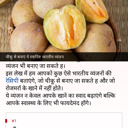
भारतीय व्यंजन, आसान है रेसिपी
लेखन
Oct 15, 2024
10:41 pm
अंजली
क्या है खबर?
चीकू एक मीठा और पौष्टिक फल है, जिसे आमतौर पर
ऐसे ही खाया जाता है।
चीकू से बनाएं ये स्वादिष्ट भारतीय व्यंजन
हालांकि, क्या आप जानते हैं कि चीकू से कई स्वादिष्ट
व्यंजन भी बनाए जा सकते हैं।
इस लेख में हम आपको कुछ ऐसे भारतीय व्यंजनों की
रेसिपी
बताएंगे, जो चीकू से बनाए जा सकते हैं और जो
रोजमर्रा के खाने में नहीं होते।
ये व्यंजन न केवल आपके खाने का स्वाद बढ़ाएंगे बल्कि
#1