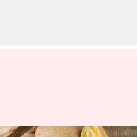
चीकू से बनाकर खाएं ये स्वादिष्ट