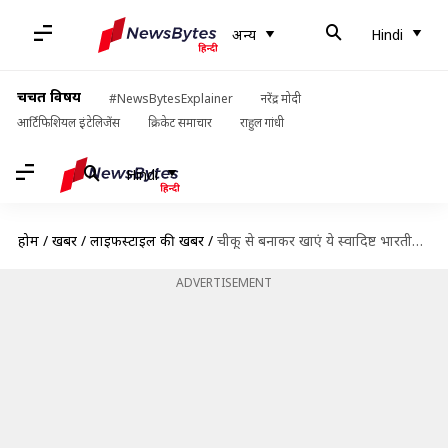
अन्य
Hindi
चर्चित विषय
#NewsBytesExplainer
नरेंद्र मोदी
आर्टिफिशियल इंटेलिजेंस
क्रिकेट समाचार
राहुल गांधी
Hindi
होम
/
खबरें
/
लाइफस्टाइल की खबरें
/
चीकू से बनाकर खाएं ये स्वादिष्ट भारतीय व्यंजन, आसान है रेसिपी
ADVERTISEMENT