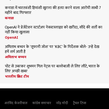
कनाडा में भारतवंशी हिमांशी खुराना की हत्या करने वाला आरोपी साथी 7
महीने बाद गिरफ्तार
कनाडा
OpenAI ने प्रेजेंटेशन स्टार्टअप नेक्स्टस्लाइड को खरीदा, सौदे की शर्तों का
नहीं किया खुलासा
OpenAI
अमिताभ बच्चन के 'तूफानी जोश' पर 'KBC' के निर्देशक बोले- उन्हें देख
हमें शर्म आती है
अमिताभ बच्चन
चोट से उबरकर शुभमन गिल नेट्स पर बल्लेबाजी ले लिए लौटे, भारत के
लिए अच्छी खबर
भारतीय क्रिकेट टीम
अरविंद केजरीवाल
कांग्रेस समाचार
नरेंद्र मोदी
ट्रैवल टिप्स