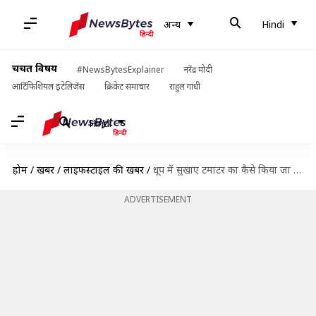
अन्य
Hindi
चर्चित विषय
#NewsBytesExplainer
नरेंद्र मोदी
आर्टिफिशियल इंटेलिजेंस
क्रिकेट समाचार
राहुल गांधी
Hindi
होम
/
खबरें
/
लाइफस्टाइल की खबरें
/
धूप में सुखाए टमाटर का कैसे किया जा सकता है इस्तेमाल? बनाएं ये रेसिपी
ADVERTISEMENT