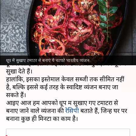
जा सकता है इस्तेमाल? बनाएं ये
रेसिपी
लेखन
Nov 12, 2024
04:13 pm
अंजली
क्या है खबर?
साल के किसी न किसी महीने में टमाटर के भाव आसमान
धूप में सुखाए टमाटर से बनाएं ये चटपटे भारतीय व्यंजन
छूने लगते हैं। ऐसे में कई लोग टमाटर के टुकड़ों को धूप में
सुखा देते हैं।
हालांकि, इसका इस्तेमाल केवल सब्जी तक सीमित नहीं
है, बल्कि इससे कई तरह के स्वादिष्ट व्यंजन बनाए जा
सकते हैं।
आइए आज हम आपको धूप में सुखाए गए टमाटरों से
बनाए जाने वाले व्यंजनों की
रेसिपी
बताते हैं, जिन्हें घर पर