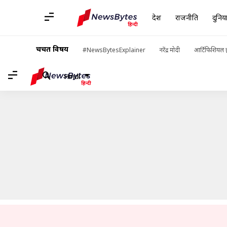
देश
राजनीति
दुनिय
होम
/
खबरें
/
लाइफस्टाइल की खबरें
/
जर्मनी: ब्लैक फॉरेस्ट की यात्रा को 
चर्चित विषय
#NewsBytesExplainer
नरेंद्र मोदी
आर्टिफिशियल इ
Hindi