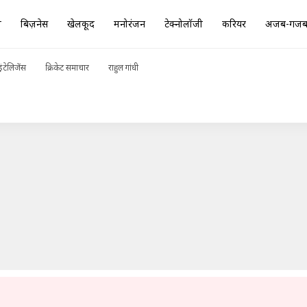
ा
बिज़नेस
खेलकूद
मनोरंजन
टेक्नोलॉजी
करियर
अजब-गज
रोमांचक बनाने के लिए इन 5 गतिविधियों को आजमाएं
ADVERTISEMENT
ंटेलिजेंस
क्रिकेट समाचार
राहुल गांधी