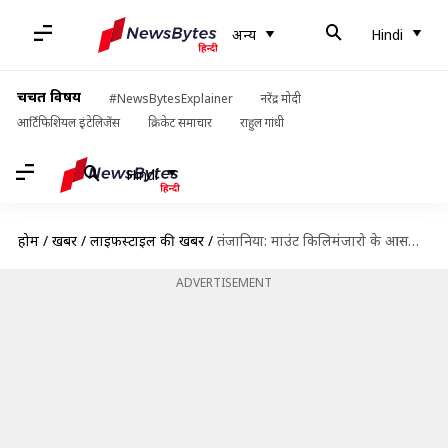
अन्य
Hindi
चर्चित विषय
#NewsBytesExplainer
नरेंद्र मोदी
आर्टिफिशियल इंटेलिजेंस
क्रिकेट समाचार
राहुल गांधी
Hindi
होम
/
खबरें
/
लाइफस्टाइल की खबरें
/
तंजानिया: माउंट किलिमंजारो के आसपास का नजारा है बहुत खूबसूरत, आजमाएं ये गतिविधियां
ADVERTISEMENT