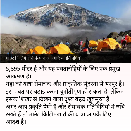
आसपास का नजारा है बहुत खूबसूरत,
आजमाएं ये गतिविधियां
लेखन
Nov 08, 2024
06:30 pm
अंजली
क्या है खबर?
तंजानिया
का सबसे ऊंचा पर्वत माउंट किलिमंजारो
माउंट किलिमंजारो के पास आजमाएं ये गतिविधियां
अफ्रीका का सबसे ऊंचा पर्वत भी है, जिसकी ऊंचाई
5,895 मीटर है और यह पर्वतारोहियों के लिए एक प्रमुख
आकर्षण है।
यहां की यात्रा रोमांचक और प्राकृतिक सुंदरता से भरपूर है।
इस पर्वत पर चढ़ाई करना चुनौतीपूर्ण हो सकता है, लेकिन
इसके शिखर से दिखने वाला दृश्य बेहद खूबसूरत है।
अगर आप प्रकृति प्रेमी हैं और रोमांचक गतिविधियों में रुचि
रखते हैं तो माउंट किलिमंजारो की यात्रा आपके लिए