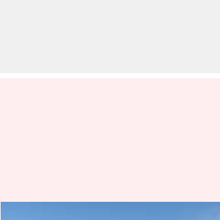
तंजानिया: माउंट किलिमंजारो के