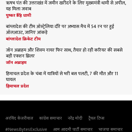
ऋषभ पंत की उत्तराखंड में जमीन खरीदने के लिए मुख्यमंत्री धामी से अपील,
यह मिला जवाब
पुष्कर सिंह धामी
बांग्लादेश की टीम ऑस्ट्रेलिया दौरे पर अभ्यास मैच में 54 रन पर हुई
ऑलआउट, जानिए आंकड़े
बांग्लादेश क्रिकेट टीम
जॉन अब्राहम और शिवम नायर फिर साथ, तैयार हो रही करियर की सबसे
बड़ी एक्शन थ्रिलर
जॉन अब्राहम
हिमाचल प्रदेश के चंबा में यात्रियों से भरी बस पलटी, 7 की मौत और 11
घायल
हिमाचल प्रदेश
अरविंद केजरीवाल
कांग्रेस समाचार
नरेंद्र मोदी
ट्रैवल टिप्स
#NewsBytesExclusive
आम आदमी पार्टी समाचार
भाजपा समाचार