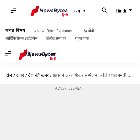
अन्य
Hindi
चर्चित विषय
#NewsBytesExplainer
नरेंद्र मोदी
आर्टिफिशियल इंटेलिजेंस
क्रिकेट समाचार
राहुल गांधी
Hindi
होम
/
खबरें
/
देश की खबरें
/
फ्रांस ने G-7 शिखर सम्मेलन के लिए प्रधानमंत्री मोदी को क्यों किया आमंत्रित?
ADVERTISEMENT