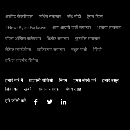
अरविंद केजरीवाल
कांग्रेस समाचार
नरेंद्र मोदी
ट्रैवल टिप्स
#NewsBytesExclusive
आम आदमी पार्टी समाचार
भाजपा समाचार
बॉक्स ऑफिस कलेक्शन
क्रिकेट समाचार
फुटबॉल समाचार
लेटेस्ट स्मार्टफोन्स
पाकिस्तान समाचार
राहुल गांधी
रेसिपी
दक्षिण भारतीय सिनेमा
हमारे बारे में
प्राइवेसी पॉलिसी
नियम
हमसे संपर्क करें
हमारे उसूल
शिकायत
खबरें
समाचार संग्रह
विषय संग्रह
हमें फॉलो करें