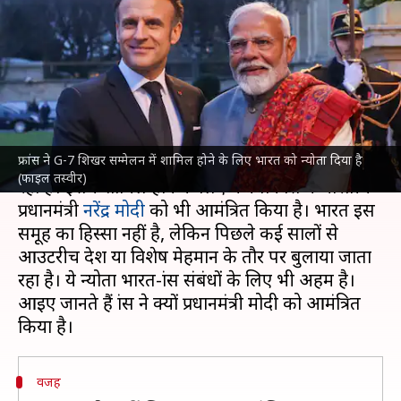
प्रधानमंत्री मोदी को क्यों किया
आमंत्रित?
लेखन
Jun 12, 2026
07:01 pm
आबिद खान
क्या है खबर?
फ्रांस ने G-7 शिखर सम्मेलन में शामिल होने के लिए भारत को न्योता दिया है
फ्रांस
में अगले हफ्ते G-7 देशों का शिखर सम्मेलन होने जा
(फाइल तस्वीर)
रहा है। इसमें शामिल होने के लिए मेजबान फ्रांस ने भारतीय
प्रधानमंत्री
नरेंद्र मोदी
को भी आमंत्रित किया है। भारत इस
समूह का हिस्सा नहीं है, लेकिन पिछले कई सालों से
आउटरीच देश या विशेष मेहमान के तौर पर बुलाया जाता
रहा है। ये न्योता भारत-फ्रांस संबंधों के लिए भी अहम है।
आइए जानते हैं फ्रांस ने क्यों प्रधानमंत्री मोदी को आमंत्रित
वजह