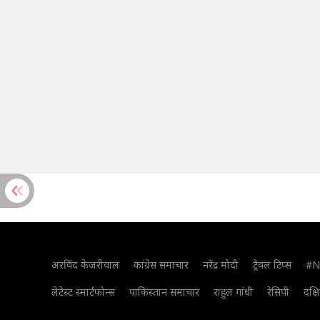
अरविंद केजरीवाल
कांग्रेस समाचार
नरेंद्र मोदी
ट्रैवल टिप्स
#N
लेटेस्ट स्मार्टफोन्स
पाकिस्तान समाचार
राहुल गांधी
रेसिपी
दक्ष