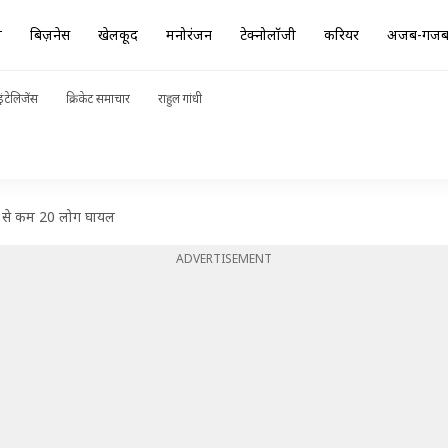
ा
बिज़नेस
खेलकूद
मनोरंजन
टेक्नोलॉजी
करियर
अजब-गज
ंटेलिजेंस
क्रिकेट समाचार
राहुल गांधी
कम से कम 20 लोग घायल
ADVERTISEMENT