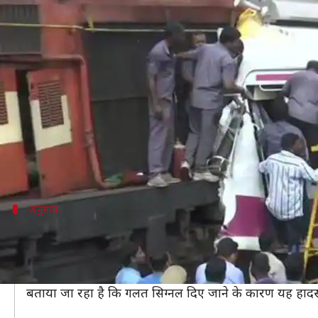
हैदराबाद: दो ट्रेनों की आमने-सामने 
लेखन
Nov 11, 2019
01:31 pm
प्रमोद कुमार
क्या है खबर?
हैदराबाद में एक भीषण रेल हादसा हुआ है। सोमवार सुबह यहां
इस हादसे में कम से कम 20 लोगों के घायल होने की खबर है।
हादसे के बाद रेलवे और प्रशासनिक अधिकारी मौके पर पहुंच
अनुमान
गलत सिग्नल मिलने के कारण हुआ हादसा
समाचार एजेंसी ANI के मुताबिक, करनूल सिटी-सिकंदराबाद हुंडर
आमने-सामने हुई इस टक्कर से लिंगमपलि-फलकनुमा ट्रेन के तीन डिब
बताया जा रहा है कि गलत सिग्नल दिए जाने के कारण यह हादसा ह