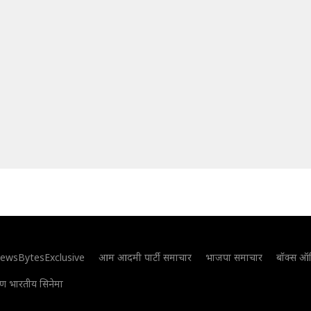
ewsBytesExclusive
आम आदमी पार्टी समाचार
भाजपा समाचार
बॉक्स ऑ
िण भारतीय सिनेमा