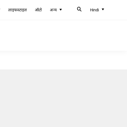
ब
लाइफस्टाइल
ऑटो
अन्य
Hindi