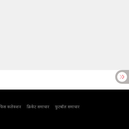
फिस कलेक्शन
क्रिकेट समाचार
फुटबॉल समाचार