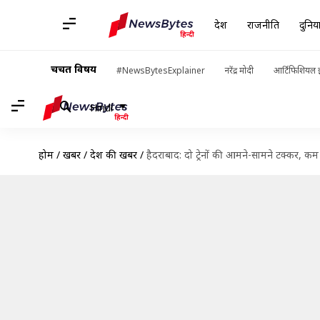
देश
राजनीति
दुनिय
चर्चित विषय
#NewsBytesExplainer
नरेंद्र मोदी
आर्टिफिशियल इ
Hindi
होम
/
खबरें
/
देश की खबरें
/
हैदराबाद: दो ट्रेनों की आमने-सामने टक्कर, 