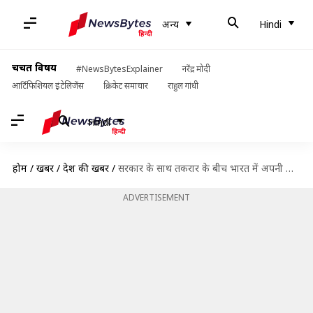
अन्य
Hindi
चर्चित विषय
#NewsBytesExplainer
नरेंद्र मोदी
आर्टिफिशियल इंटेलिजेंस
क्रिकेट समाचार
राहुल गांधी
Hindi
होम
/
खबरें
/
देश की खबरें
/
सरकार के साथ तकरार के बीच भारत में अपनी टीम में बदलाव करेगी ट्विटर
ADVERTISEMENT