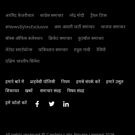
अरविंद केजरीवाल
कांग्रेस समाचार
नरेंद्र मोदी
ट्रैवल टिप्स
#NewsBytesExclusive
आम आदमी पार्टी समाचार
भाजपा समाचार
बॉक्स ऑफिस कलेक्शन
क्रिकेट समाचार
फुटबॉल समाचार
लेटेस्ट स्मार्टफोन्स
पाकिस्तान समाचार
राहुल गांधी
रेसिपी
दक्षिण भारतीय सिनेमा
हमारे बारे में
प्राइवेसी पॉलिसी
नियम
हमसे संपर्क करें
हमारे उसूल
शिकायत
खबरें
समाचार संग्रह
विषय संग्रह
हमें फॉलो करें
All rights reserved © Candela Labs Private Limited 2026