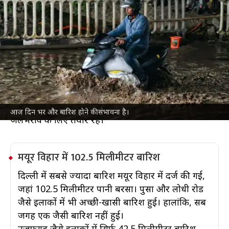
दिल्ली-NCR में मौसम की सबसे भारी बारिश:
सड़कें बनीं दरिया, थम गई रफ्तार
देश
Jul 09, 2026
गुरुवार सुबह दिल्ली और NCR में इस सीजन की सबसे भारी
बारिश हुई, जिससे सड़कें पानी-पानी हो गईं और ट्रैफिक की
चाल धीमी पड़ गई। भारतीय मौसम विज्ञान विभाग (IMD) ने
बताया है कि दिन भर और बारिश हो सकती है। ऐसे में अगर
आप घर से निकल रहे हैं, तो रास्ते में देरी और जगह-जगह
आज दिन भर और बारिश होने की संभावना है।
जलभराव के लिए तैयार रहें।
मयूर विहार में 102.5 मिलीमीटर बारिश
दिल्ली में सबसे ज्यादा बारिश मयूर विहार में दर्ज की गई,
जहां 102.5 मिलीमीटर पानी बरसा। पुसा और लोधी रोड
जैसे इलाकों में भी अच्छी-खासी बारिश हुई। हालांकि, सब
जगह एक जैसी बारिश नहीं हुई।
नजफगढ़ जैसे इलाकों में सिर्फ 42.5 मिलीमीटर बारिश