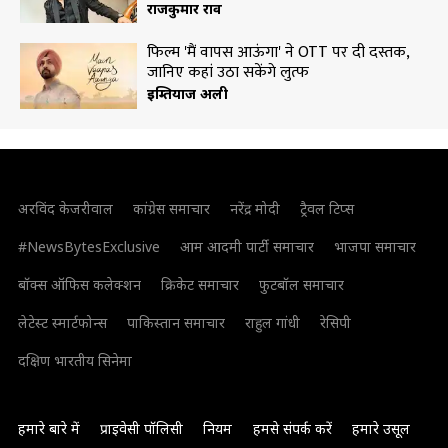
राजकुमार राव
फिल्म 'मैं वापस आऊंगा' ने OTT पर दी दस्तक,
जानिए कहां उठा सकेंगे लुत्फ
इम्तियाज अली
अरविंद केजरीवाल
कांग्रेस समाचार
नरेंद्र मोदी
ट्रैवल टिप्स
#NewsBytesExclusive
आम आदमी पार्टी समाचार
भाजपा समाचार
बॉक्स ऑफिस कलेक्शन
क्रिकेट समाचार
फुटबॉल समाचार
लेटेस्ट स्मार्टफोन्स
पाकिस्तान समाचार
राहुल गांधी
रेसिपी
दक्षिण भारतीय सिनेमा
हमारे बारे में
प्राइवेसी पॉलिसी
नियम
हमसे संपर्क करें
हमारे उसूल