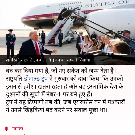
खिड़कियां बंद, ट्रंप बोले- मैं ईरान का
नंबर-1 निशाना
लेखन
Jul 09, 2026
11:28 am
गजेंद्र
क्या है खबर?
अमेरिका
और ईरान के बीच तनाव बढ़ने पर अमेरिकी
अमेरिकी राष्ट्रपति ट्रंप बोले- मैं ईरान का नंबर-1 निशाना
राष्ट्रपति के विशेष विमान एयरफोर्स वन की खिड़कियों को
बंद कर दिया गया है, जो नए संकेत को जन्म देता है।
राष्ट्रपति
डोनाल्ड ट्रंप
ने गुरुवार को दावा किया कि उनको
ईरान से हमेशा खतरा रहता है और वह इस्लामिक देश के
दुश्मनों की सूची में नंबर-1 पर बने हुए हैं।
ट्रंप ने यह टिप्पणी तब की, जब एयरफोर्स वन में पत्रकारों
मामला