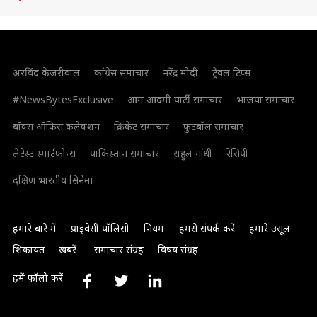
अरविंद केजरीवाल
कांग्रेस समाचार
नरेंद्र मोदी
ट्रैवल टिप्स
#NewsBytesExclusive
आम आदमी पार्टी समाचार
भाजपा समाचार
बॉक्स ऑफिस कलेक्शन
क्रिकेट समाचार
फुटबॉल समाचार
लेटेस्ट स्मार्टफोन्स
पाकिस्तान समाचार
राहुल गांधी
रेसिपी
दक्षिण भारतीय सिनेमा
हमारे बारे में
प्राइवेसी पॉलिसी
नियम
हमसे संपर्क करें
हमारे उसूल
शिकायत
खबरें
समाचार संग्रह
विषय संग्रह
हमें फॉलो करें