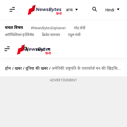
अन्य
Hindi
चर्चित विषय
#NewsBytesExplainer
नरेंद्र मोदी
आर्टिफिशियल इंटेलिजेंस
क्रिकेट समाचार
राहुल गांधी
Hindi
होम
/
खबरें
/
दुनिया की खबरें
/
अमेरिकी राष्ट्रपति के एयरफोर्स वन की खिड़कियां बंद, ट्रंप बोले- मैं ईरान का नंबर-1 निशाना
ADVERTISEMENT