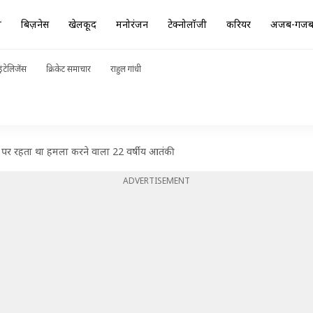
ा
बिज़नेस
खेलकूद
मनोरंजन
टेक्नोलॉजी
करियर
अजब-गज
ंटेलिजेंस
क्रिकेट समाचार
राहुल गांधी
ी पर रहता था हमला करने वाला 22 वर्षीय आतंकी
ADVERTISEMENT