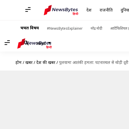
देश
राजनीति
दुनिय
चर्चित विषय
#NewsBytesExplainer
नरेंद्र मोदी
आर्टिफिशियल इ
Hindi
होम
/
खबरें
/
देश की खबरें
/
पुलवामा आतंकी हमला: घटनास्थल से थोड़ी दूर