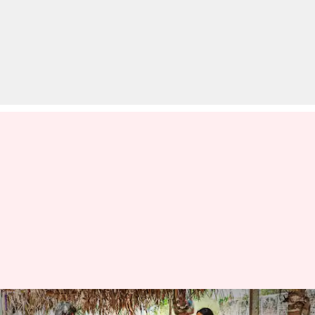
तेलंगाना का पोचमपल्ली 'सर्वश्रेष्ठ