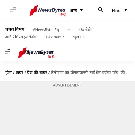
अन्य
Hindi
चर्चित विषय
#NewsBytesExplainer
नरेंद्र मोदी
आर्टिफिशियल इंटेलिजेंस
क्रिकेट समाचार
राहुल गांधी
Hindi
होम
/
खबरें
/
देश की खबरें
/
तेलंगाना का पोचमपल्ली 'सर्वश्रेष्ठ पर्यटन गांव' की सूची में शामिल, UNWTO ने किया ऐलान
ADVERTISEMENT