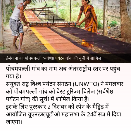
पर्यटन गांव' की सूची में शामिल,
UNWTO ने किया ऐलान
लेखन
Nov 16, 2021
06:18 pm
भारत शर्मा
क्या है खबर?
अपनी अनूठी बुनाई शैलियों के कारण वोकल फॉर लोकल
तेलंगाना का पोचमपल्ली 'सर्वश्रेष्ठ पर्यटन गांव' की सूची में शामिल।
के तहत विशेष पहचान बनाने वाले
तेलंगाना
के
पोचमपल्ली गांव का नाम अब अंतरराष्ट्रीय स्तर पर पहुंच
गया है।
संयुक्त राष्ट्र विश्व पर्यटन संगठन (UNWTO) ने मंगलवार
को पोचमपल्ली गांव को बेस्ट टूरिज्म विलेज (सर्वश्रेष्ठ
पर्यटन गांव) की सूची में शामिल किया है।
इसके लिए पुरस्कार 2 दिसंबर को स्पेन के मैड्रिड में
आयोजित यूएनडब्ल्यूटीओ महासभा के 24वें सत्र में दिया