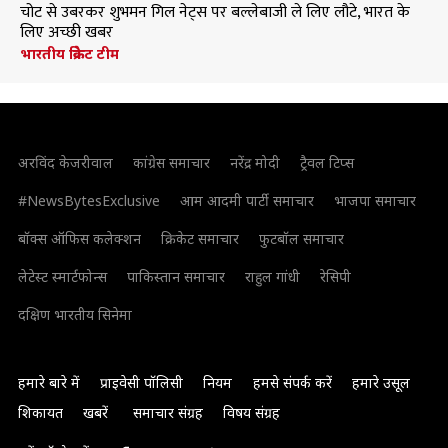
चोट से उबरकर शुभमन गिल नेट्स पर बल्लेबाजी ले लिए लौटे, भारत के
लिए अच्छी खबर
भारतीय क्रिकेट टीम
अरविंद केजरीवाल
कांग्रेस समाचार
नरेंद्र मोदी
ट्रैवल टिप्स
#NewsBytesExclusive
आम आदमी पार्टी समाचार
भाजपा समाचार
बॉक्स ऑफिस कलेक्शन
क्रिकेट समाचार
फुटबॉल समाचार
लेटेस्ट स्मार्टफोन्स
पाकिस्तान समाचार
राहुल गांधी
रेसिपी
दक्षिण भारतीय सिनेमा
हमारे बारे में
प्राइवेसी पॉलिसी
नियम
हमसे संपर्क करें
हमारे उसूल
शिकायत
खबरें
समाचार संग्रह
विषय संग्रह