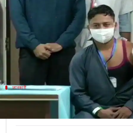
वैक्सीनेशन अभियान: दिल्ली AIIMS क
लेखन
Jan 16, 2021
01:35 pm
भारत शर्मा
क्या है खबर?
कोरोना महामारी से राहत पाने के लिए देश में शनिवार से द
प्रधानमंत्री नरेंद्र मोदी ने सुबह वीडियो कॉन्फ्रेंसिंग के जरिये 
इसके बाद देश में कोरोना वैक्सीन का पहला टीका दिल्ली स
जानकारी
इन वैक्सीनों को मिली है आपात इस्तेमाल की मंज
भारत में 3 जनवरी को सीरम इंस्टीट्यूट ऑफ इंडिया (SII) की '
यूनिवर्सिटी ने विकसित किया है, वहीं 'कोवैक्सिन' पूरी तरह स्वदे