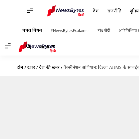
देश
राजनीति
दुनिय
चर्चित विषय
#NewsBytesExplainer
नरेंद्र मोदी
आर्टिफिशियल इ
Hindi
होम
/
खबरें
/
देश की खबरें
/
वैक्सीनेशन अभियान: दिल्ली AIIMS के सफाईक