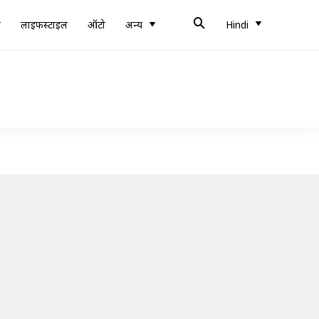
ब
लाइफस्टाइल
ऑटो
अन्य
Hindi