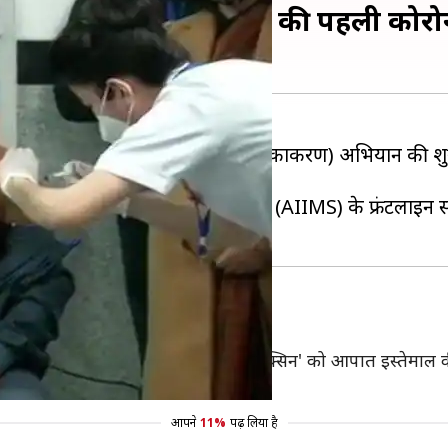
े सफाईकर्मी को लगी देश की पहली कोरोन
ुनिया के सबसे बड़े कोरोना वैक्सीनेशन (टीकाकरण) अभियान की श
इसकी
शुरुआत
की।
्थित अखिल भारतीय आयुर्विज्ञान संस्थान (AIIMS) के फ्रंटल
ूरी
कोविशील्ड' और भारत बायोटेक की 'कोवैक्सिन' को आपात इस्तेमाल की म
शी वैक्सीन है।
आपने
11%
पढ़ लिया है