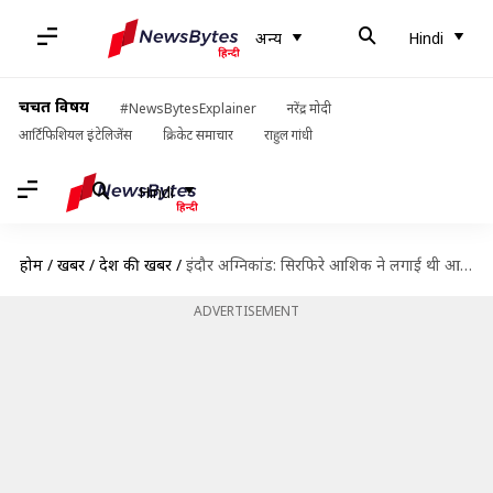
अन्य
Hindi
चर्चित विषय
#NewsBytesExplainer
नरेंद्र मोदी
आर्टिफिशियल इंटेलिजेंस
क्रिकेट समाचार
राहुल गांधी
Hindi
होम
/
खबरें
/
देश की खबरें
/
इंदौर अग्निकांड: सिरफिरे आशिक ने लगाई थी आग, शादी का प्रस्ताव ठुकराने से था नाराज
ADVERTISEMENT