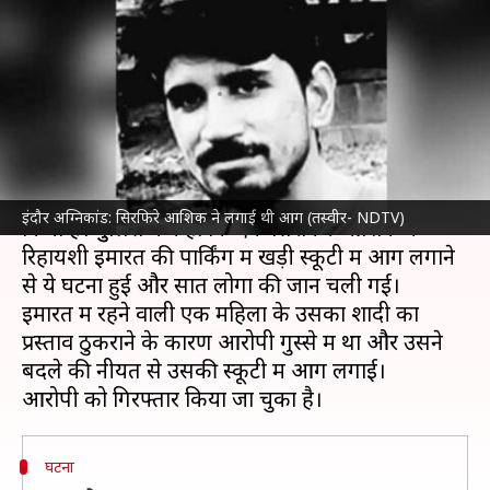
लगाई थी आग, शादी का प्रस्ताव
ठुकराने से था नाराज
लेखन
May 08, 2022
01:33 pm
मुकुल तोमर
क्या है खबर?
इंदौर अग्निकांड
में मध्य प्रदेश पुलिस ने एक बड़ा खुलासा
इंदौर अग्निकांड: सिरफिरे आशिक ने लगाई थी आग (तस्वीर- NDTV)
किया है। पुुलिस ने कहा कि एक सिरफिरे आशिक के
रिहायशी इमारत की पार्किंग में खड़ी स्कूटी में आग लगाने
से ये घटना हुई और सात लोगों की जान चली गई।
इमारत में रहने वाली एक महिला के उसका शादी का
प्रस्ताव ठुकराने के कारण आरोपी गुस्से में था और उसने
बदले की नीयत से उसकी स्कूटी में आग लगाई।
घटना