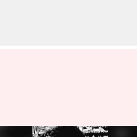
इंदौर अग्निकांड: सिरफिरे आशिक ने