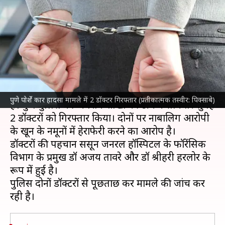
की रिपोर्ट में हेरफेर करने के आरोप में
2 डॉक्टर गिरफ्तार
लेखन
May 27, 2024
10:01 am
गजेंद्र
क्या है खबर?
महाराष्ट्र
के
पुणे पोर्शे कार हादसा
मामले में नया मोड़ आया
पुणे पोर्शे कार हादसा मामले में 2 डॉक्टर गिरफ्तार (प्रतीकात्मक तस्वीर: पिक्साबे)
है। पुणे पुलिस की अपराध शाखा की टीम ने सोमवार सुबह
2 डॉक्टरों को गिरफ्तार किया। दोनों पर नाबालिग आरोपी
के खून के नमूनों में हेराफेरी करने का आरोप है।
डॉक्टरों की पहचान ससून जनरल हॉस्पिटल के फॉरेंसिक
विभाग के प्रमुख डॉ अजय तावरे और डॉ श्रीहरी हरलोर के
रूप में हुई है।
पुलिस दोनों डॉक्टरों से पूछताछ कर मामले की जांच कर