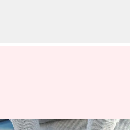
पुणे पोर्शे हादसा: नाबालिग आरोपी