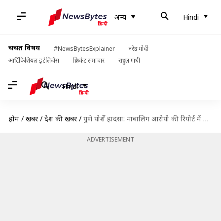
अन्य
Hindi
चर्चित विषय
#NewsBytesExplainer
नरेंद्र मोदी
आर्टिफिशियल इंटेलिजेंस
क्रिकेट समाचार
राहुल गांधी
Hindi
होम
/
खबरें
/
देश की खबरें
/
पुणे पोर्शे हादसा: नाबालिग आरोपी की रिपोर्ट में हेरफेर करने के आरोप में 2 डॉक्टर गिरफ्तार
ADVERTISEMENT