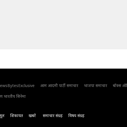
ewsBytesExclusive
आम आदमी पार्टी समाचार
भाजपा समाचार
बॉक्स ऑ
िण भारतीय सिनेमा
सूल
शिकायत
खबरें
समाचार संग्रह
विषय संग्रह