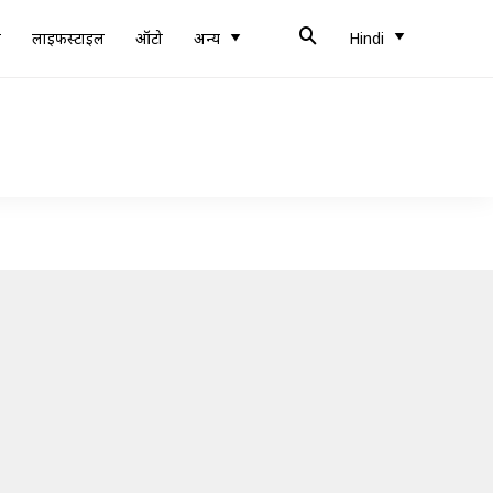
ब
लाइफस्टाइल
ऑटो
अन्य
Hindi