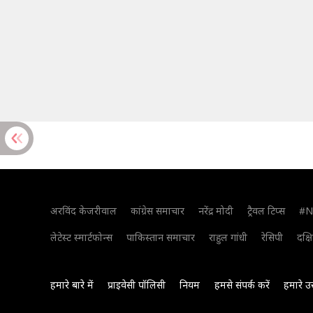
अरविंद केजरीवाल
कांग्रेस समाचार
नरेंद्र मोदी
ट्रैवल टिप्स
#N
लेटेस्ट स्मार्टफोन्स
पाकिस्तान समाचार
राहुल गांधी
रेसिपी
दक्ष
हमारे बारे में
प्राइवेसी पॉलिसी
नियम
हमसे संपर्क करें
हमारे उ