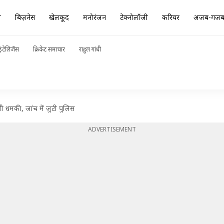
ा
बिज़नेस
खेलकूद
मनोरंजन
टेक्नोलॉजी
करियर
अजब-गज
ंटेलिजेंस
क्रिकेट समाचार
राहुल गांधी
िली धमकी, जांच में जुटी पुलिस
ADVERTISEMENT