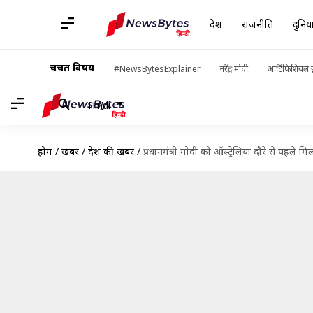
देश
राजनीति
दुनिय
चर्चित विषय
#NewsBytesExplainer
नरेंद्र मोदी
आर्टिफिशियल इ
Hindi
होम
/
खबरें
/
देश की खबरें
/
प्रधानमंत्री मोदी को ऑस्ट्रेलिया दौरे से पहले म