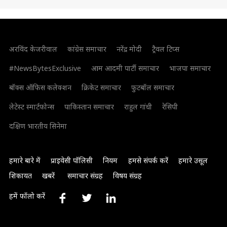
अरविंद केजरीवाल
कांग्रेस समाचार
नरेंद्र मोदी
ट्रैवल टिप्स
#NewsBytesExclusive
आम आदमी पार्टी समाचार
भाजपा समाचार
बॉक्स ऑफिस कलेक्शन
क्रिकेट समाचार
फुटबॉल समाचार
लेटेस्ट स्मार्टफोन्स
पाकिस्तान समाचार
राहुल गांधी
रेसिपी
दक्षिण भारतीय सिनेमा
हमारे बारे में
प्राइवेसी पॉलिसी
नियम
हमसे संपर्क करें
हमारे उसूल
शिकायत
खबरें
समाचार संग्रह
विषय संग्रह
हमें फॉलो करें