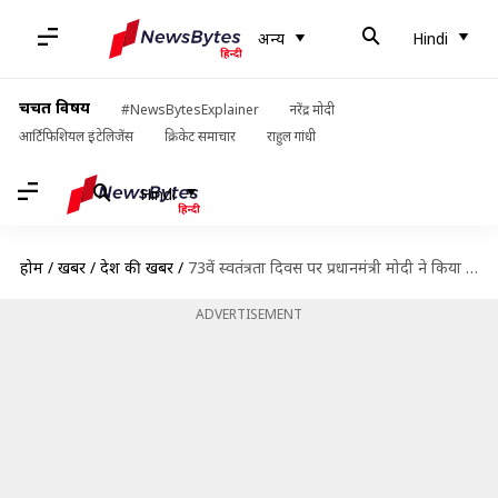
अन्य
Hindi
चर्चित विषय
#NewsBytesExplainer
नरेंद्र मोदी
आर्टिफिशियल इंटेलिजेंस
क्रिकेट समाचार
राहुल गांधी
Hindi
होम
/
खबरें
/
देश की खबरें
/
73वें स्वतंत्रता दिवस पर प्रधानमंत्री मोदी ने किया देश को संबोधित, कही ये बड़ी बातें
ADVERTISEMENT