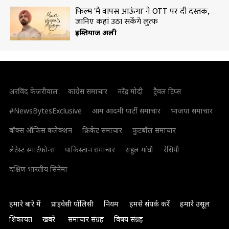
फिल्म 'मैं वापस आऊंगा' ने OTT पर दी दस्तक,
जानिए कहां उठा सकेंगे लुत्फ
इम्तियाज अली
अरविंद केजरीवाल
कांग्रेस समाचार
नरेंद्र मोदी
ट्रैवल टिप्स
#NewsBytesExclusive
आम आदमी पार्टी समाचार
भाजपा समाचार
बॉक्स ऑफिस कलेक्शन
क्रिकेट समाचार
फुटबॉल समाचार
लेटेस्ट स्मार्टफोन्स
पाकिस्तान समाचार
राहुल गांधी
रेसिपी
दक्षिण भारतीय सिनेमा
हमारे बारे में
प्राइवेसी पॉलिसी
नियम
हमसे संपर्क करें
हमारे उसूल
शिकायत
खबरें
समाचार संग्रह
विषय संग्रह