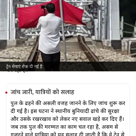
असम में रेलवे पुल ढहा, थम गए ट्रेनों के पहिये
देश
Jul 09, 2026
असम में ट्रेन से यात्रा करने वाले लोगों को अचानक परेशानी का
सामना करना पड़ रहा है। दरअसल, सिमोन नदी पर बने रेलवे
पुल का एक हिस्सा टूट गया है। इस घटना के बाद यात्री ट्रेनें और
मालगाड़ियां, दोनों ही थम गई हैं। असम के कई मुख्य रेल रूट
अब बंद हो गए हैं, जिससे ट्रेनों में भारी देरी हो रही है।
फिलहाल, टीमें पुल की मरम्मत और हुए नुकसान का आकलन
ट्रेन सेवाएं रोक दी गई हैं
कर रही हैं।
जांच जारी, यात्रियों को सलाह
पुल के ढहने की असली वजह जानने के लिए जांच शुरू कर
दी गई है। इस घटना ने स्थानीय बुनियादी ढांचे की सुरक्षा
और उसके रखरखाव को लेकर नए सवाल खड़े कर दिए हैं।
जब तक पुल की मरम्मत का काम चल रहा है, असम से
गुजरने वाले यात्रियों को यह सलाह दी जाती है कि वे ट्रेन से