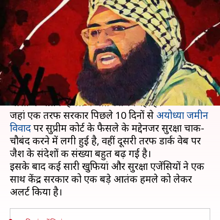
भारत में बड़ा आतंकी हमला कराने
की फिराक में जैश
लेखन
Nov 10, 2019
10:57 am
मुकुल तोमर
क्या है खबर?
पाकिस्तान का आतंकी संगठन जैश-ए-मोहम्मद फिर से
भारत में आतंकी हमले की साजिश रच रहा है।
जहां एक तरफ सरकार पिछले 10 दिनों से
अयोध्या जमीन
विवाद
पर सुप्रीम कोर्ट के फैसले के मद्देनजर सुरक्षा चाक-
चौबंद करने में लगी हुई है, वहीं दूसरी तरफ डार्क वेब पर
जैश के संदेशों की संख्या बहुत बढ़ गई है।
इसके बाद कई सारी खुफियां और सुरक्षा एजेंसियों ने एक
साथ केंद्र सरकार को एक बड़े आतंकी हमले को लेकर