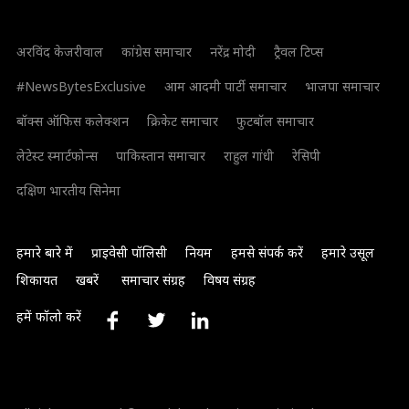
अरविंद केजरीवाल
कांग्रेस समाचार
नरेंद्र मोदी
ट्रैवल टिप्स
#NewsBytesExclusive
आम आदमी पार्टी समाचार
भाजपा समाचार
बॉक्स ऑफिस कलेक्शन
क्रिकेट समाचार
फुटबॉल समाचार
लेटेस्ट स्मार्टफोन्स
पाकिस्तान समाचार
राहुल गांधी
रेसिपी
दक्षिण भारतीय सिनेमा
हमारे बारे में
प्राइवेसी पॉलिसी
नियम
हमसे संपर्क करें
हमारे उसूल
शिकायत
खबरें
समाचार संग्रह
विषय संग्रह
हमें फॉलो करें