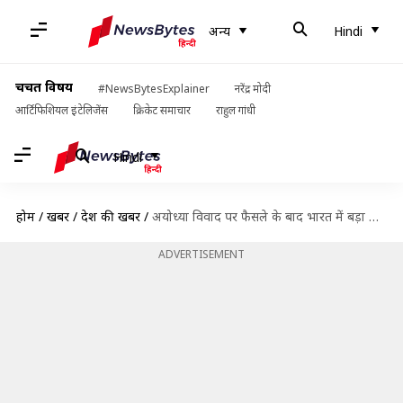
अन्य
Hindi
चर्चित विषय
#NewsBytesExplainer
नरेंद्र मोदी
आर्टिफिशियल इंटेलिजेंस
क्रिकेट समाचार
राहुल गांधी
Hindi
होम
/
खबरें
/
देश की खबरें
/
अयोध्या विवाद पर फैसले के बाद भारत में बड़ा आतंकी हमला कराने की फिराक में जैश
ADVERTISEMENT