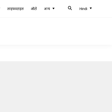
ब
लाइफस्टाइल
ऑटो
अन्य
Hindi