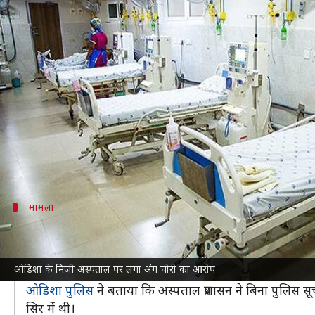
ओडिशा: निजी अस्पताल पर लगा अंग चो
लेखन
Oct 19, 2024
02:50 pm
भारत शर्मा
क्या है खबर?
ओडिशा
के एक निजी अस्पताल में शारीरिक अंग चोरी का है
दरअसल, कालाहांडी जिले में एक सड़क दुर्घटना में घायल हुए 
परिजनों को जब शव मिला तो उसके पेट पर सर्जनी के निशान 
मामला
क्या है पूरा मामला?
बालीगुडा थानाप्रभारी सुशांत साहू ने बताया कि 13 अक्टूबर 
ओडिशा के निजी अस्पताल पर लगा अंग चोरी का आरोप
गया, जहां 16 अक्टूबर को उसकी मौत हो गई।
ओडिशा पुलिस
ने बताया कि अस्पताल प्रशासन ने बिना पुलिस स
सिर में थी।