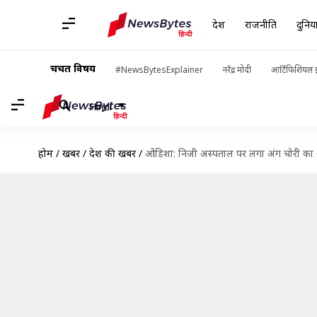
देश
राजनीति
दुनिय
चर्चित विषय
#NewsBytesExplainer
नरेंद्र मोदी
आर्टिफिशियल इ
Hindi
होम
/
खबरें
/
देश की खबरें
/
ओडिशा: निजी अस्पताल पर लगा अंग चोरी का आ