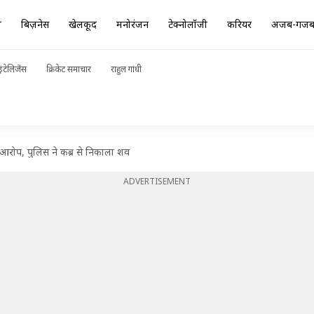
ा
बिज़नेस
खेलकूद
मनोरंजन
टेक्नोलॉजी
करियर
अजब-गज
ंटेलिजेंस
क्रिकेट समाचार
राहुल गांधी
रोप, पुलिस ने कब्र से निकाला शव
ADVERTISEMENT