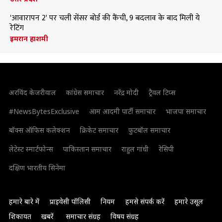
'आवारापन 2' पर चली सेंसर बोर्ड की कैंची, 9 बदलाव के बाद मिली ये
रेटिंग
इमरान हाशमी
अरविंद केजरीवाल
कांग्रेस समाचार
नरेंद्र मोदी
ट्रैवल टिप्स
#NewsBytesExclusive
आम आदमी पार्टी समाचार
भाजपा समाचार
बॉक्स ऑफिस कलेक्शन
क्रिकेट समाचार
फुटबॉल समाचार
लेटेस्ट स्मार्टफोन्स
पाकिस्तान समाचार
राहुल गांधी
रेसिपी
दक्षिण भारतीय सिनेमा
हमारे बारे में
प्राइवेसी पॉलिसी
नियम
हमसे संपर्क करें
हमारे उसूल
शिकायत
खबरें
समाचार संग्रह
विषय संग्रह