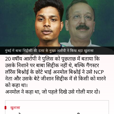
आरोपी ने किए ये बड़े खुलासे
लेखन
Nov 12, 2024
10:19 am
गजेंद्र
क्या है खबर?
महाराष्ट्र
की राजधानी
मुंबई
में राष्ट्रवादी कांग्रेस पार्टी (NSA)
के नेता बाबा सिद्दीकी की हत्या के मुख्य आरोपी शिव कुमार
मुंबई में बाबा सिद्दीकी की हत्या के मुख्य आरोपी ने किया बड़ा खुलासा
गौतम ने कई खुलासे किए हैं।
20 वर्षीय आरोपी ने पुलिस को पूछताछ में बताया कि
उसके निशाने पर बाबा सिद्दीकी नहीं थे, बल्कि गैंगस्टर
लॉरेंस बिश्नोई के छोटे भाई अनमोल बिश्नोई ने उसे NCP
नेता और उसके बेटे जीशान सिद्दीकी में से किसी को मारने
को कहा था।
खुलासा