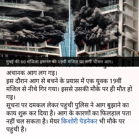
लगी, 19वीं मंजिल से गिरने से युवक
की मौत
लेखन
Oct 22, 2021
02:19 pm
भारत शर्मा
क्या है खबर?
मुंबई
के लालबाग इलाके में करी रोड स्थित 60 मंजिला
मुंबई की 60 मंजिला इमारत की 19वीं मंजिल पर लगी भीषण आग।
अविघ्न पार्क अपार्टमेंट की 19वीं मंजिल पर शुक्रवार को
अचानक आग लग गई।
इस दौरान आग से बचने के प्रयास में एक युवक 19वीं
मंजिल से नीचे गिर गया। इससे उसकी मौके पर ही मौत हो
गई।
सूचना पर दमकल लेकर पहुंची पुलिस ने आग बुझाने का
कार्य शुरू कर दिया है। आग के कारणों का फिलहाल पता
नहीं चल सकता है। मेयर
किशोरी पेडनेकर
भी मौके पर