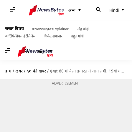
अन्य
Hindi
चर्चित विषय
#NewsBytesExplainer
नरेंद्र मोदी
आर्टिफिशियल इंटेलिजेंस
क्रिकेट समाचार
राहुल गांधी
Hindi
होम
/
खबरें
/
देश की खबरें
/
मुंबई: 60 मंजिला इमारत में आग लगी, 19वीं मंजिल से गिरने से युवक की मौत
ADVERTISEMENT