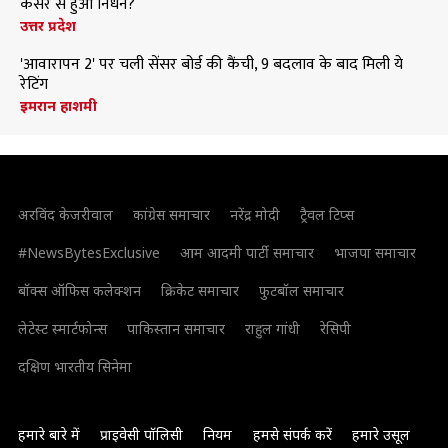
कैंसर से हुआ निधन?
उत्तर प्रदेश
'आवारापन 2' पर चली सेंसर बोर्ड की कैंची, 9 बदलाव के बाद मिली ये
रेटिंग
इमरान हाशमी
अरविंद केजरीवाल
कांग्रेस समाचार
नरेंद्र मोदी
ट्रैवल टिप्स
#NewsBytesExclusive
आम आदमी पार्टी समाचार
भाजपा समाचार
बॉक्स ऑफिस कलेक्शन
क्रिकेट समाचार
फुटबॉल समाचार
लेटेस्ट स्मार्टफोन्स
पाकिस्तान समाचार
राहुल गांधी
रेसिपी
दक्षिण भारतीय सिनेमा
हमारे बारे में
प्राइवेसी पॉलिसी
नियम
हमसे संपर्क करें
हमारे उसूल