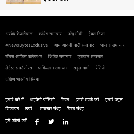
अरविंद केजरीवाल
कांग्रेस समाचार
नरेंद्र मोदी
ट्रैवल टिप्स
#NewsBytesExclusive
आम आदमी पार्टी समाचार
भाजपा समाचार
बॉक्स ऑफिस कलेक्शन
क्रिकेट समाचार
फुटबॉल समाचार
लेटेस्ट स्मार्टफोन्स
पाकिस्तान समाचार
राहुल गांधी
रेसिपी
दक्षिण भारतीय सिनेमा
हमारे बारे में
प्राइवेसी पॉलिसी
नियम
हमसे संपर्क करें
हमारे उसूल
शिकायत
खबरें
समाचार संग्रह
विषय संग्रह
हमें फॉलो करें