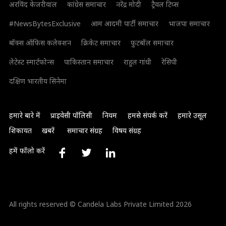
अरविंद केजरीवाल
कांग्रेस समाचार
नरेंद्र मोदी
ट्रैवल टिप्स
#NewsBytesExclusive
आम आदमी पार्टी समाचार
भाजपा समाचार
बॉक्स ऑफिस कलेक्शन
क्रिकेट समाचार
फुटबॉल समाचार
लेटेस्ट स्मार्टफोन्स
पाकिस्तान समाचार
राहुल गांधी
रेसिपी
दक्षिण भारतीय सिनेमा
हमारे बारे में
प्राइवेसी पॉलिसी
नियम
हमसे संपर्क करें
हमारे उसूल
शिकायत
खबरें
समाचार संग्रह
विषय संग्रह
हमें फॉलो करें
All rights reserved © Candela Labs Private Limited 2026