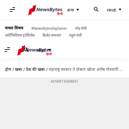
अन्य
Hindi
चर्चित विषय
#NewsBytesExplainer
नरेंद्र मोदी
आर्टिफिशियल इंटेलिजेंस
क्रिकेट समाचार
राहुल गांधी
Hindi
होम
/
खबरें
/
देश की खबरें
/
महाराष्ट्र सरकार ने दोबारा खोला अर्णब गोस्वामी के खिलाफ आत्महत्या के लिए उकसाने का मामला
ADVERTISEMENT