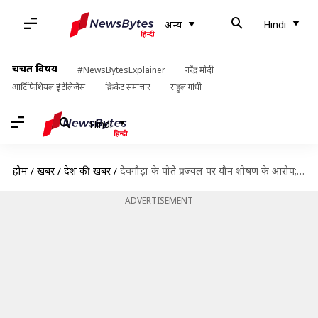
अन्य
Hindi
चर्चित विषय
#NewsBytesExplainer
नरेंद्र मोदी
आर्टिफिशियल इंटेलिजेंस
क्रिकेट समाचार
राहुल गांधी
Hindi
होम
/
खबरें
/
देश की खबरें
/
देवगौड़ा के पोते प्रज्वल पर यौन शोषण के आरोप; देश छोड़कर जर्मनी भागे, SIT करेगी जांच
ADVERTISEMENT