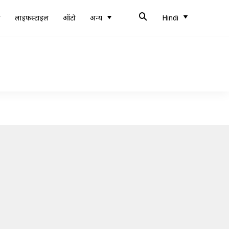
ब
लाइफस्टाइल
ऑटो
अन्य
Hindi