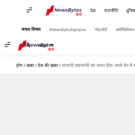
देश
राजनीति
दुनिय
चर्चित विषय
#NewsBytesExplainer
नरेंद्र मोदी
आर्टिफिशियल इ
Hindi
होम
/
खबरें
/
देश की खबरें
/
जापानी प्रधानमंत्री का भारत दौरा: रुपये-येन मे