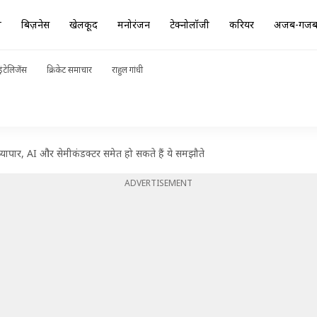
ा
बिज़नेस
खेलकूद
मनोरंजन
टेक्नोलॉजी
करियर
अजब-गज
ंटेलिजेंस
क्रिकेट समाचार
राहुल गांधी
ं व्यापार, AI और सेमीकंडक्टर समेत हो सकते हैं ये समझौते
ADVERTISEMENT