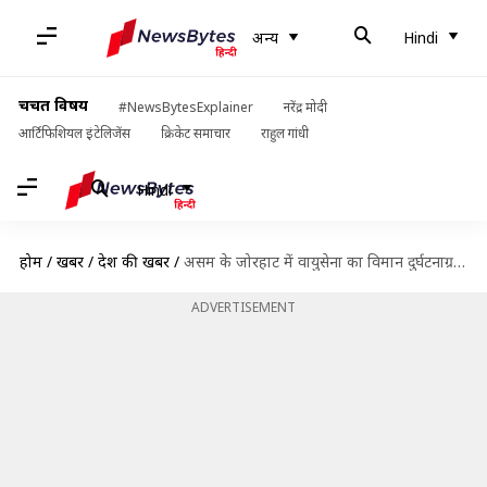
अन्य
Hindi
चर्चित विषय
#NewsBytesExplainer
नरेंद्र मोदी
आर्टिफिशियल इंटेलिजेंस
क्रिकेट समाचार
राहुल गांधी
Hindi
होम
/
खबरें
/
देश की खबरें
/
असम के जोरहाट में वायुसेना का विमान दुर्घटनाग्रस्त; 5 जवान शहीद, सह-पायलट घायल
ADVERTISEMENT