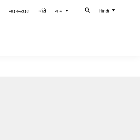
ब
लाइफस्टाइल
ऑटो
अन्य
Hindi