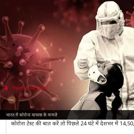
कोरोना: देश में बीते दिन सामने आए 50
लेखन
Feb 12, 2022
09:11 am
प्रमोद कुमार
क्या है खबर?
भारत में बीते दिन
कोरोना वायरस
से संक्रमण के 50,407 नए 
इसी के साथ देश में कुल संक्रमितों की संख्या 4,25,86,544 
ओमिक्रॉन वेरिएंट
रिकवरी रेट और टेस्टिंग
बीते दिन लगभग 1.37 लाख मरीज हुए ठीक
कोरोना वायरस के संक्रमण को हराकर ठीक होने वालों की बात कर
भारत में कोरोना वायरस के मामले
4,14,68,120 हो गई है। देश की रिकवरी रेट 97.17 प्रतिशत है
कोरोना टेस्ट की बात करें तो पिछले 24 घंटे में देशभर में 14,