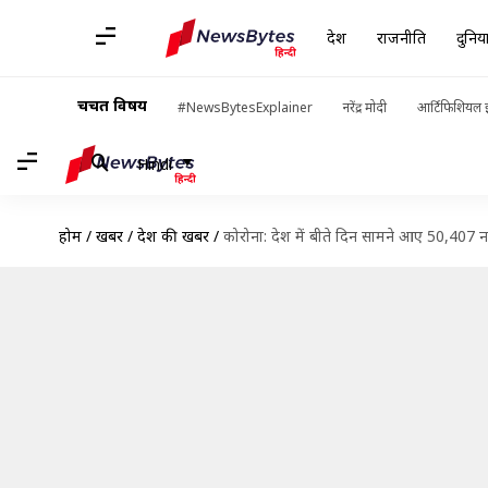
देश
राजनीति
दुनिय
चर्चित विषय
#NewsBytesExplainer
नरेंद्र मोदी
आर्टिफिशियल इ
Hindi
होम
/
खबरें
/
देश की खबरें
/
कोरोना: देश में बीते दिन सामने आए 50,407 नए