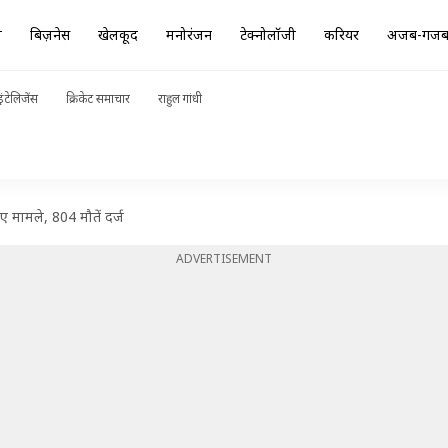
ा
बिज़नेस
खेलकूद
मनोरंजन
टेक्नोलॉजी
करियर
अजब-गज
ंटेलिजेंस
क्रिकेट समाचार
राहुल गांधी
 मामले, 804 मौतें दर्ज
ADVERTISEMENT