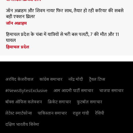
जॉन अब्राहम और शिवम नायर फिर साथ, तैयार हो रही करियर की सबसे
बड़ी एक्शन थ्रिलर
जॉन अब्राहम
हिमाचल प्रदेश के चंबा में यात्रियों से भरी बस पलटी, 7 की मौत और 11
घायल
हिमाचल प्रदेश
अरविंद केजरीवाल
कांग्रेस समाचार
नरेंद्र मोदी
ट्रैवल टिप्स
#NewsBytesExclusive
आम आदमी पार्टी समाचार
भाजपा समाचार
बॉक्स ऑफिस कलेक्शन
क्रिकेट समाचार
फुटबॉल समाचार
लेटेस्ट स्मार्टफोन्स
पाकिस्तान समाचार
राहुल गांधी
रेसिपी
दक्षिण भारतीय सिनेमा