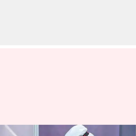
हैदराबाद: अस्पताल ने कोरोना मरीज