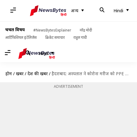
अन्य
Hindi
चर्चित विषय
#NewsBytesExplainer
नरेंद्र मोदी
आर्टिफिशियल इंटेलिजेंस
क्रिकेट समाचार
राहुल गांधी
Hindi
होम
/
खबरें
/
देश की खबरें
/
हैदराबाद: अस्पताल ने कोरोना मरीज को PPE किट के लिए थमाया 96,000 रुपये का बिल
ADVERTISEMENT