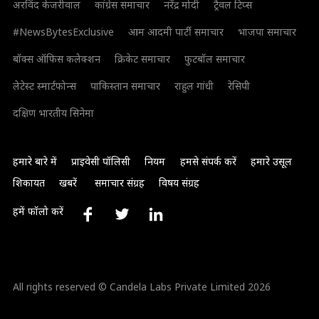
अरविंद केजरीवाल
कांग्रेस समाचार
नरेंद्र मोदी
ट्रैवल टिप्स
#NewsBytesExclusive
आम आदमी पार्टी समाचार
भाजपा समाचार
बॉक्स ऑफिस कलेक्शन
क्रिकेट समाचार
फुटबॉल समाचार
लेटेस्ट स्मार्टफोन्स
पाकिस्तान समाचार
राहुल गांधी
रेसिपी
दक्षिण भारतीय सिनेमा
हमारे बारे में
प्राइवेसी पॉलिसी
नियम
हमसे संपर्क करें
हमारे उसूल
शिकायत
खबरें
समाचार संग्रह
विषय संग्रह
हमें फॉलो करें
All rights reserved © Candela Labs Private Limited 2026