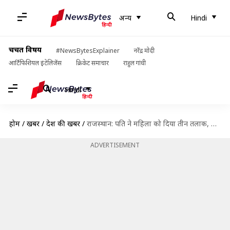
अन्य
Hindi
चर्चित विषय
#NewsBytesExplainer
नरेंद्र मोदी
आर्टिफिशियल इंटेलिजेंस
क्रिकेट समाचार
राहुल गांधी
Hindi
होम
/
खबरें
/
देश की खबरें
/
राजस्थान: पति ने महिला को दिया तीन तलाक, विरोध करने पर ससुराल वालों ने किया गैंगरेप
ADVERTISEMENT