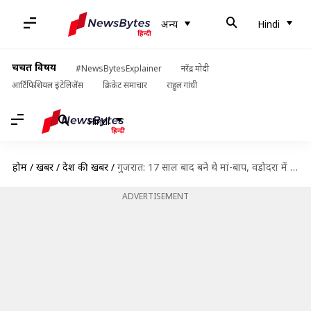
अन्य
Hindi
चर्चित विषय
#NewsBytesExplainer
नरेंद्र मोदी
आर्टिफिशियल इंटेलिजेंस
क्रिकेट समाचार
राहुल गांधी
Hindi
होम
/
खबरें
/
देश की खबरें
/
गुजरात: 17 साल बाद बने थे मां-बाप, वडोदरा में नाव डूबने से दोनों बच्चों को खोया
ADVERTISEMENT