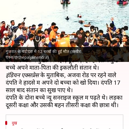
वडोदरा में नाव डूबने से दोनों बच्चों
को खोया
लेखन
Jan 19, 2024
02:11 pm
गजेंद्र
क्या है खबर?
गुजरात के वडोदरा में 12 बच्चों की हुई मौत (तस्वीर:
गुजरात
के वडोदरा में गुरुवार को हरणी झील में डूबे 12
एक्स/@thepaljainendra)
बच्चों के घरों में दुखों का पहाड़ टूट पड़ा है। हादसे में कुछ
इंडियन एक्सप्रेस
के मुताबिक, अजवा रोड पर रहने वाले
दंपति ने हादसे में अपने दो बच्चों को खो दिया। दंपति 17
साल बाद संतान का सुख पाए थे।
दंपति के दोनों बच्चे न्यू सनराइज स्कूल में पढ़ते थे। लड़का
दुख