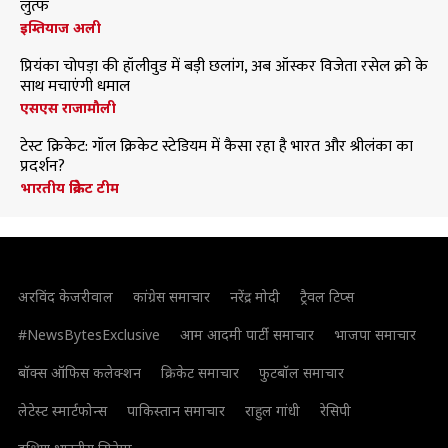
लुत्फ
इम्तियाज अली
प्रियंका चोपड़ा की हॉलीवुड में बड़ी छलांग, अब ऑस्कर विजेता रसेल क्रो के
साथ मचाएंगी धमाल
एसएस राजामौली
टेस्ट क्रिकेट: गॉल क्रिकेट स्टेडियम में कैसा रहा है भारत और श्रीलंका का
प्रदर्शन?
भारतीय क्रिकेट टीम
अरविंद केजरीवाल
कांग्रेस समाचार
नरेंद्र मोदी
ट्रैवल टिप्स
#NewsBytesExclusive
आम आदमी पार्टी समाचार
भाजपा समाचार
बॉक्स ऑफिस कलेक्शन
क्रिकेट समाचार
फुटबॉल समाचार
लेटेस्ट स्मार्टफोन्स
पाकिस्तान समाचार
राहुल गांधी
रेसिपी